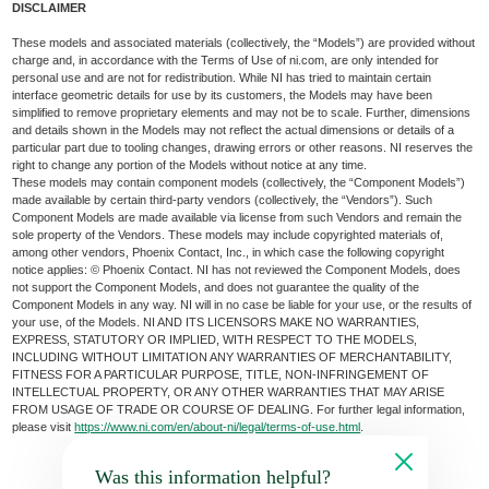
DISCLAIMER
These models and associated materials (collectively, the “Models”) are provided without
charge and, in accordance with the Terms of Use of ni.com, are only intended for
personal use and are not for redistribution. While NI has tried to maintain certain
interface geometric details for use by its customers, the Models may have been
simplified to remove proprietary elements and may not be to scale. Further, dimensions
and details shown in the Models may not reflect the actual dimensions or details of a
particular part due to tooling changes, drawing errors or other reasons. NI reserves the
right to change any portion of the Models without notice at any time.
These models may contain component models (collectively, the “Component Models”)
made available by certain third-party vendors (collectively, the “Vendors”). Such
Component Models are made available via license from such Vendors and remain the
sole property of the Vendors. These models may include copyrighted materials of,
among other vendors, Phoenix Contact, Inc., in which case the following copyright
notice applies: © Phoenix Contact. NI has not reviewed the Component Models, does
not support the Component Models, and does not guarantee the quality of the
Component Models in any way. NI will in no case be liable for your use, or the results of
your use, of the Models. NI AND ITS LICENSORS MAKE NO WARRANTIES,
EXPRESS, STATUTORY OR IMPLIED, WITH RESPECT TO THE MODELS,
INCLUDING WITHOUT LIMITATION ANY WARRANTIES OF MERCHANTABILITY,
FITNESS FOR A PARTICULAR PURPOSE, TITLE, NON-INFRINGEMENT OF
INTELLECTUAL PROPERTY, OR ANY OTHER WARRANTIES THAT MAY ARISE
FROM USAGE OF TRADE OR COURSE OF DEALING. For further legal information,
please visit
https://www.ni.com/en/about-ni/legal/terms-of-use.html
.
Was this information helpful?