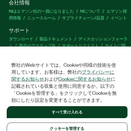
会社情報
NIはエマソン社の一員になりました
NIについて
エマソン採
用情報
ニュースルーム
サプライチェーン/品質
イベント
サポート
ダウンロード
製品ドキュメント
ディスカッションフォーラ
ム
製品のアクティブ化
サポートリクエスト
サイトに関
するご意見
弊社のWebサイトでは、Cookieや同様の技術を使
Twitter
YouTube
Faceb
In
用しています。お客様は、弊社の
プライバシーに
関するお知らせ
および
Cookieに関するお知らせ
に
記載されている収集と使用に同意するか、以下の
「Cookieを管理する」をクリックしてCookieを無
©
NATIONAL INSTRUMENTS CORP. ALL RIGHTS RESERVED.
効にしたり設定を変更することができます。
法令関連情報
|
IMPRINT
|
プライバシー
|
クッキーを管理する
すべて受け入れる
クッキーを管理する