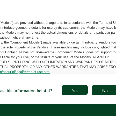
“Models”) are provided without charge and, in accordance with the Terms of Us
tain interface geometric details for use by its customers, the Models may hav
the Models may not reflect the actual dimensions or details of a particular par
without notice at any time.
, the “Component Models”) made available by certain third-party vendors (co
the sole property of the Vendors. These models may include copyrighted mate
oenix Contact. NI has not reviewed the Component Models, does not support t
e be liable for your use, or the results of your use, of the Models. NI
ODELS, INCLUDING WITHOUT LIMITATION ANY WARRANTIES OF MERCH
CTUAL PROPERTY, OR ANY OTHER WARRANTIES THAT MAY ARISE FRO
n/about-ni/legal/terms-of-use.html
.
Yes
No
s this information helpful?