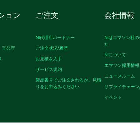
ション
ご注文
会社情報
NI代理店パートナー
NIはエマソン社
た
、官公庁
ご注文状況/履歴
NIについて
ス
お見積を入手
エマソン採用情報
サービス規約
ニュースルーム
製品番号でご注文されるか、見積
りをお申込みください
サプライチェーン
イベント
クッキーを管理する
©
NATIONAL INSTRUMENTS CORP. ALL RIGHTS RESER