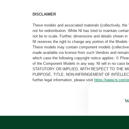
DISCLAIMER
These models and associated materials (collectively, the 
not for redistribution. While NI has tried to maintain cer
not be to scale. Further, dimensions and details shown in 
NI reserves the right to change any portion of the Models 
These models may contain component models (collectively
made available via license from such Vendors and remain 
which case the following copyright notice applies: © Ph
of the Component Models in any way. NI will in no cas
STATUTORY OR IMPLIED, WITH RESPECT TO THE M
PURPOSE, TITLE, NON-INFRINGEMENT OF INTELLE
further legal information, please visit
https://www.ni.com/e
Wa