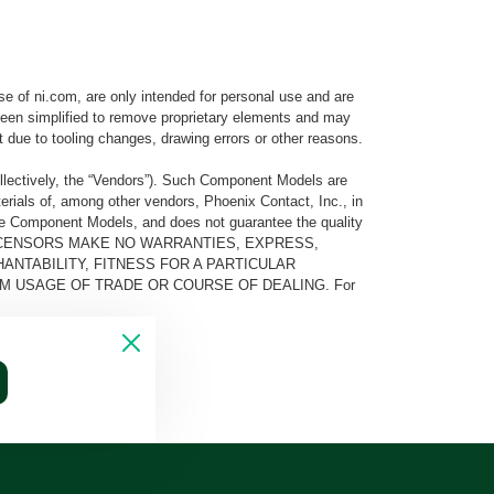
e of ni.com, are only intended for personal use and are
e been simplified to remove proprietary elements and may
t due to tooling changes, drawing errors or other reasons.
llectively, the “Vendors”). Such Component Models are
rials of, among other vendors, Phoenix Contact, Inc., in
he Component Models, and does not guarantee the quality
 AND ITS LICENSORS MAKE NO WARRANTIES, EXPRESS,
ANTABILITY, FITNESS FOR A PARTICULAR
M USAGE OF TRADE OR COURSE OF DEALING. For