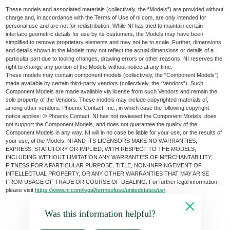
These models and associated materials (collectively, the “Models”) are provided without
charge and, in accordance with the Terms of Use of ni.com, are only intended for
personal use and are not for redistribution. While NI has tried to maintain certain
interface geometric details for use by its customers, the Models may have been
simplified to remove proprietary elements and may not be to scale. Further, dimensions
and details shown in the Models may not reflect the actual dimensions or details of a
particular part due to tooling changes, drawing errors or other reasons. NI reserves the
right to change any portion of the Models without notice at any time.
These models may contain component models (collectively, the “Component Models”)
made available by certain third-party vendors (collectively, the “Vendors”). Such
Component Models are made available via license from such Vendors and remain the
sole property of the Vendors. These models may include copyrighted materials of,
among other vendors, Phoenix Contact, Inc., in which case the following copyright
notice applies: © Phoenix Contact. NI has not reviewed the Component Models, does
not support the Component Models, and does not guarantee the quality of the
Component Models in any way. NI will in no case be liable for your use, or the results of
your use, of the Models. NI AND ITS LICENSORS MAKE NO WARRANTIES,
EXPRESS, STATUTORY OR IMPLIED, WITH RESPECT TO THE MODELS,
INCLUDING WITHOUT LIMITATION ANY WARRANTIES OF MERCHANTABILITY,
FITNESS FOR A PARTICULAR PURPOSE, TITLE, NON-INFRINGEMENT OF
INTELLECTUAL PROPERTY, OR ANY OTHER WARRANTIES THAT MAY ARISE
FROM USAGE OF TRADE OR COURSE OF DEALING. For further legal information,
please visit
https://www.ni.com/legal/termsofuse/unitedstates/us/
.
Was this information helpful?