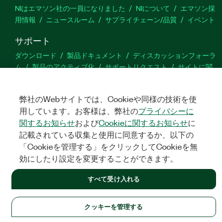
NIはエマソン社の一員になりました
NIについて
エマソン採
用情報
ニュースルーム
サプライチェーン/品質
イベント
サポート
ダウンロード
製品ドキュメント
ディスカッションフォーラ
ム
製品のアクティブ化
サポートリクエスト
サイトに関
するご意見
弊社のWebサイトでは、Cookieや同様の技術を使
Twitter
YouTube
Faceb
In
用しています。お客様は、弊社の
プライバシーに
関するお知らせ
および
Cookieに関するお知らせ
に
記載されている収集と使用に同意するか、以下の
「Cookieを管理する」をクリックしてCookieを無
©
NATIONAL INSTRUMENTS CORP. ALL RIGHTS RESERVED.
効にしたり設定を変更することができます。
法令関連情報
|
IMPRINT
|
プライバシー
|
クッキーを管理する
すべて受け入れる
クッキーを管理する