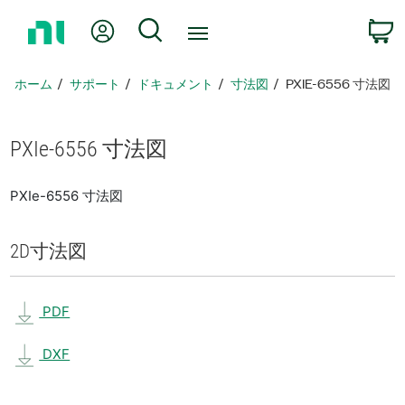
ホ
Myアカウント
検索
ー
ム
ペ
ホーム
サポート
ドキュメント
寸法図
PXIE-6556 寸法図
ー
ジ
に
PXIe-6556 寸法図
戻
る
PXIe-6556 寸法図
2D
寸法図
PDF
DXF