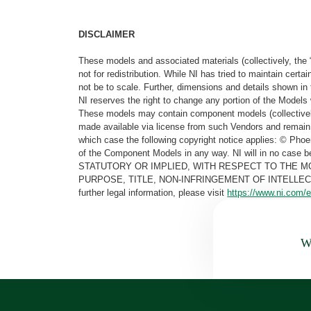
DISCLAIMER
These models and associated materials (collectively, the 
not for redistribution. While NI has tried to maintain cer
not be to scale. Further, dimensions and details shown in 
NI reserves the right to change any portion of the Models 
These models may contain component models (collectively
made available via license from such Vendors and remain 
which case the following copyright notice applies: © Ph
of the Component Models in any way. NI will in no cas
STATUTORY OR IMPLIED, WITH RESPECT TO THE M
PURPOSE, TITLE, NON-INFRINGEMENT OF INTELLE
further legal information, please visit
https://www.ni.com/e
Wa