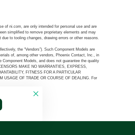
e of ni.com, are only intended for personal use and are
e been simplified to remove proprietary elements and may
t due to tooling changes, drawing errors or other reasons.
llectively, the “Vendors”). Such Component Models are
rials of, among other vendors, Phoenix Contact, Inc., in
he Component Models, and does not guarantee the quality
 AND ITS LICENSORS MAKE NO WARRANTIES, EXPRESS,
ANTABILITY, FITNESS FOR A PARTICULAR
M USAGE OF TRADE OR COURSE OF DEALING. For