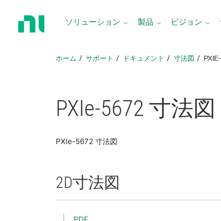
ホ
ー
ソリューション
製品
ビジョン
ム
ペ
ー
ホーム
サポート
ドキュメント
寸法図
PXI
ジ
に
戻
る
PXIe-5672 寸法図
PXIe-5672 寸法図
2D
寸法図
PDF