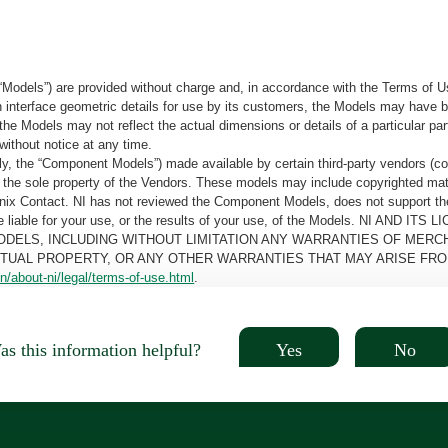
“Models”) are provided without charge and, in accordance with the Terms of Us
tain interface geometric details for use by its customers, the Models may hav
the Models may not reflect the actual dimensions or details of a particular par
without notice at any time.
, the “Component Models”) made available by certain third-party vendors (co
the sole property of the Vendors. These models may include copyrighted mate
oenix Contact. NI has not reviewed the Component Models, does not support t
e be liable for your use, or the results of your use, of the Models. NI
ODELS, INCLUDING WITHOUT LIMITATION ANY WARRANTIES OF MERCH
CTUAL PROPERTY, OR ANY OTHER WARRANTIES THAT MAY ARISE FRO
n/about-ni/legal/terms-of-use.html
.
Yes
No
s this information helpful?