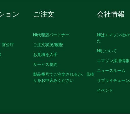
ション
ご注文
会社情報
NI代理店パートナー
NIはエマソン社
た
、官公庁
ご注文状況/履歴
NIについて
ス
お見積を入手
エマソン採用情報
サービス規約
ニュースルーム
製品番号でご注文されるか、見積
りをお申込みください
サプライチェーン
イベント
クッキーを管理する
©
NATIONAL INSTRUMENTS CORP. ALL RIGHTS RESER