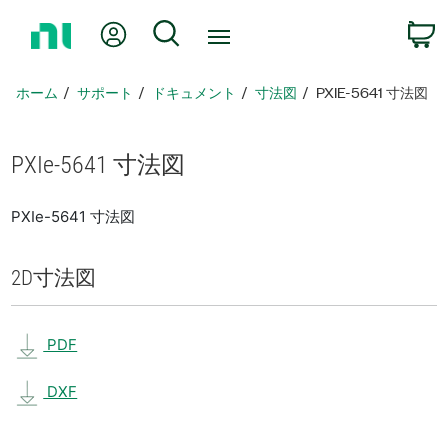
ホ
Myアカウント
検索
ー
ム
ペ
ホーム
サポート
ドキュメント
寸法図
PXIE-5641 寸法図
ー
ジ
に
PXIe-5641 寸法図
戻
る
PXIe-5641 寸法図
2D
寸法図
PDF
DXF