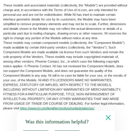
These models and associated materials (collectively, the “Models”) are provided without
charge and, in accordance with the Terms of Use of ni.com, are only intended for
personal use and are not for redistribution. While NI has tried to maintain certain
interface geometric details for use by its customers, the Models may have been
simplified to remove proprietary elements and may not be to scale. Further, dimensions
and details shown in the Models may not reflect the actual dimensions or details of a
particular part due to tooling changes, drawing errors or other reasons. NI reserves the
right to change any portion of the Models without notice at any time.
These models may contain component models (collectively, the “Component Models”)
made available by certain third-party vendors (collectively, the “Vendors”). Such
Component Models are made available via license from such Vendors and remain the
sole property of the Vendors. These models may include copyrighted materials of,
among other vendors, Phoenix Contact, Inc., in which case the following copyright
notice applies: © Phoenix Contact. NI has not reviewed the Component Models, does
not support the Component Models, and does not guarantee the quality of the
Component Models in any way. NI will in no case be liable for your use, or the results of
your use, of the Models. NI AND ITS LICENSORS MAKE NO WARRANTIES,
EXPRESS, STATUTORY OR IMPLIED, WITH RESPECT TO THE MODELS,
INCLUDING WITHOUT LIMITATION ANY WARRANTIES OF MERCHANTABILITY,
FITNESS FOR A PARTICULAR PURPOSE, TITLE, NON-INFRINGEMENT OF
INTELLECTUAL PROPERTY, OR ANY OTHER WARRANTIES THAT MAY ARISE
FROM USAGE OF TRADE OR COURSE OF DEALING. For further legal information,
please visit
https://www.ni.com/legal/termsofuse/unitedstates/us/
.
Was this information helpful?