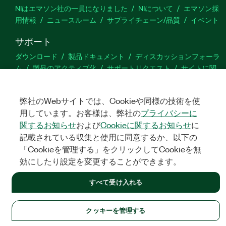
NIはエマソン社の一員になりました
NIについて
エマソン採
用情報
ニュースルーム
サプライチェーン/品質
イベント
サポート
ダウンロード
製品ドキュメント
ディスカッションフォーラ
ム
製品のアクティブ化
サポートリクエスト
サイトに関
するご意見
弊社のWebサイトでは、Cookieや同様の技術を使
Twitter
YouTube
Faceb
In
用しています。お客様は、弊社の
プライバシーに
関するお知らせ
および
Cookieに関するお知らせ
に
記載されている収集と使用に同意するか、以下の
「Cookieを管理する」をクリックしてCookieを無
©
NATIONAL INSTRUMENTS CORP. ALL RIGHTS RESERVED.
効にしたり設定を変更することができます。
法令関連情報
|
IMPRINT
|
プライバシー
|
クッキーを管理する
すべて受け入れる
クッキーを管理する