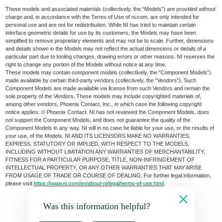
These models and associated materials (collectively, the “Models”) are provided without
charge and, in accordance with the Terms of Use of ni.com, are only intended for
personal use and are not for redistribution. While NI has tried to maintain certain
interface geometric details for use by its customers, the Models may have been
simplified to remove proprietary elements and may not be to scale. Further, dimensions
and details shown in the Models may not reflect the actual dimensions or details of a
particular part due to tooling changes, drawing errors or other reasons. NI reserves the
right to change any portion of the Models without notice at any time.
These models may contain component models (collectively, the “Component Models”)
made available by certain third-party vendors (collectively, the “Vendors”). Such
Component Models are made available via license from such Vendors and remain the
sole property of the Vendors. These models may include copyrighted materials of,
among other vendors, Phoenix Contact, Inc., in which case the following copyright
notice applies: © Phoenix Contact. NI has not reviewed the Component Models, does
not support the Component Models, and does not guarantee the quality of the
Component Models in any way. NI will in no case be liable for your use, or the results of
your use, of the Models. NI AND ITS LICENSORS MAKE NO WARRANTIES,
EXPRESS, STATUTORY OR IMPLIED, WITH RESPECT TO THE MODELS,
INCLUDING WITHOUT LIMITATION ANY WARRANTIES OF MERCHANTABILITY,
FITNESS FOR A PARTICULAR PURPOSE, TITLE, NON-INFRINGEMENT OF
INTELLECTUAL PROPERTY, OR ANY OTHER WARRANTIES THAT MAY ARISE
FROM USAGE OF TRADE OR COURSE OF DEALING. For further legal information,
please visit
https://www.ni.com/en/about-ni/legal/terms-of-use.html
.
Was this information helpful?