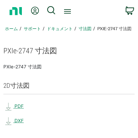
ホ
Myアカウント
検索
ー
ム
ペ
ホーム
サポート
ドキュメント
寸法図
PXIE-2747 寸法図
ー
ジ
に
PXIe-2747 寸法図
戻
る
PXIe-2747 寸法図
2D
寸法図
PDF
DXF