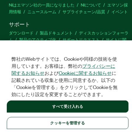
NIはエマソン社の一員になりました
NIについて
エマソン採
用情報
ニュースルーム
サプライチェーン/品質
イベント
サポート
ダウンロード
製品ドキュメント
ディスカッションフォーラ
ム
製品のアクティブ化
サポートリクエスト
サイトに関
するご意見
弊社のWebサイトでは、Cookieや同様の技術を使
Twitter
YouTube
Faceb
In
用しています。お客様は、弊社の
プライバシーに
関するお知らせ
および
Cookieに関するお知らせ
に
記載されている収集と使用に同意するか、以下の
「Cookieを管理する」をクリックしてCookieを無
©
NATIONAL INSTRUMENTS CORP. ALL RIGHTS RESERVED.
効にしたり設定を変更することができます。
法令関連情報
|
IMPRINT
|
プライバシー
|
クッキーを管理する
すべて受け入れる
クッキーを管理する