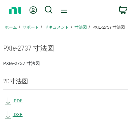
ホ
Myアカウント
検索
ー
ム
ペ
ホーム
サポート
ドキュメント
寸法図
PXIE-2737 寸法図
ー
ジ
に
PXIe-2737 寸法図
戻
る
PXIe-2737 寸法図
2D
寸法図
PDF
DXF