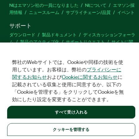
NIはエマソン社の一員になりました
NIについて
エマソン採
用情報
ニュースルーム
サプライチェーン/品質
イベント
サポート
ダウンロード
製品ドキュメント
ディスカッションフォーラ
ム
製品のアクティブ化
サポートリクエスト
サイトに関
するご意見
弊社のWebサイトでは、Cookieや同様の技術を使
Twitter
YouTube
Faceb
In
用しています。お客様は、弊社の
プライバシーに
関するお知らせ
および
Cookieに関するお知らせ
に
記載されている収集と使用に同意するか、以下の
「Cookieを管理する」をクリックしてCookieを無
©
NATIONAL INSTRUMENTS CORP. ALL RIGHTS RESERVED.
効にしたり設定を変更することができます。
法令関連情報
|
IMPRINT
|
プライバシー
|
クッキーを管理する
すべて受け入れる
クッキーを管理する