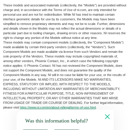
These models and associated materials (collectively, the “Models”) are provided without
charge and, in accordance with the Terms of Use of ni.com, are only intended for
personal use and are not for redistribution. While NI has tried to maintain certain
interface geometric details for use by its customers, the Models may have been
simplified to remove proprietary elements and may not be to scale. Further, dimensions
and details shown in the Models may not reflect the actual dimensions or details of a
particular part due to tooling changes, drawing errors or other reasons. NI reserves the
right to change any portion of the Models without notice at any time.
These models may contain component models (collectively, the “Component Models”)
made available by certain third-party vendors (collectively, the “Vendors”). Such
Component Models are made available via license from such Vendors and remain the
sole property of the Vendors. These models may include copyrighted materials of,
among other vendors, Phoenix Contact, Inc., in which case the following copyright
notice applies: © Phoenix Contact. NI has not reviewed the Component Models, does
not support the Component Models, and does not guarantee the quality of the
Component Models in any way. NI will in no case be liable for your use, or the results of
your use, of the Models. NI AND ITS LICENSORS MAKE NO WARRANTIES,
EXPRESS, STATUTORY OR IMPLIED, WITH RESPECT TO THE MODELS,
INCLUDING WITHOUT LIMITATION ANY WARRANTIES OF MERCHANTABILITY,
FITNESS FOR A PARTICULAR PURPOSE, TITLE, NON-INFRINGEMENT OF
INTELLECTUAL PROPERTY, OR ANY OTHER WARRANTIES THAT MAY ARISE
FROM USAGE OF TRADE OR COURSE OF DEALING. For further legal information,
please visit
https://www.ni.com/en/about-ni/legal/terms-of-use.html
.
Was this information helpful?