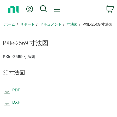
ホ
Myアカウント
検索
ー
ム
ペ
ホーム
サポート
ドキュメント
寸法図
PXIE-2569 寸法図
ー
ジ
に
PXIe-2569 寸法図
戻
る
PXIe-2569 寸法図
2D
寸法図
PDF
DXF