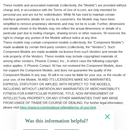
These models and associated materials (collectively, the “Models”) are provided without
charge and, in accordance with the Terms of Use of ni.com, are only intended for
personal use and are not for redistribution. While NI has tried to maintain certain
interface geometric details for use by its customers, the Models may have been
simplified to remove proprietary elements and may not be to scale. Further, dimensions
and details shown in the Models may not reflect the actual dimensions or details of a
particular part due to tooling changes, drawing errors or other reasons. NI reserves the
right to change any portion of the Models without notice at any time.
These models may contain component models (collectively, the “Component Models”)
made available by certain third-party vendors (collectively, the “Vendors”). Such
Component Models are made available via license from such Vendors and remain the
sole property of the Vendors. These models may include copyrighted materials of,
among other vendors, Phoenix Contact, Inc., in which case the following copyright
notice applies: © Phoenix Contact. NI has not reviewed the Component Models, does
not support the Component Models, and does not guarantee the quality of the
Component Models in any way. NI will in no case be liable for your use, or the results of
your use, of the Models. NI AND ITS LICENSORS MAKE NO WARRANTIES,
EXPRESS, STATUTORY OR IMPLIED, WITH RESPECT TO THE MODELS,
INCLUDING WITHOUT LIMITATION ANY WARRANTIES OF MERCHANTABILITY,
FITNESS FOR A PARTICULAR PURPOSE, TITLE, NON-INFRINGEMENT OF
INTELLECTUAL PROPERTY, OR ANY OTHER WARRANTIES THAT MAY ARISE
FROM USAGE OF TRADE OR COURSE OF DEALING. For further legal information,
please visit
https://www.ni.com/en/about-ni/legal/terms-of-use.html
.
Was this information helpful?