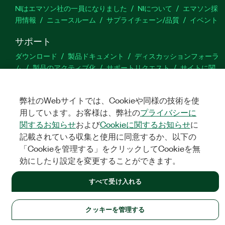
NIはエマソン社の一員になりました
NIについて
エマソン採
用情報
ニュースルーム
サプライチェーン/品質
イベント
サポート
ダウンロード
製品ドキュメント
ディスカッションフォーラ
ム
製品のアクティブ化
サポートリクエスト
サイトに関
するご意見
弊社のWebサイトでは、Cookieや同様の技術を使
Twitter
YouTube
Faceb
In
用しています。お客様は、弊社の
プライバシーに
関するお知らせ
および
Cookieに関するお知らせ
に
記載されている収集と使用に同意するか、以下の
「Cookieを管理する」をクリックしてCookieを無
©
NATIONAL INSTRUMENTS CORP. ALL RIGHTS RESERVED.
効にしたり設定を変更することができます。
法令関連情報
|
IMPRINT
|
プライバシー
|
クッキーを管理する
すべて受け入れる
クッキーを管理する