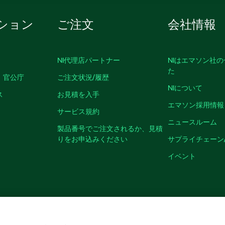
ション
ご注文
会社情報
NI代理店パートナー
NIはエマソン社
た
、官公庁
ご注文状況/履歴
NIについて
ス
お見積を入手
エマソン採用情報
サービス規約
ニュースルーム
製品番号でご注文されるか、見積
りをお申込みください
サプライチェーン
イベント
クッキーを管理する
©
NATIONAL INSTRUMENTS CORP. ALL RIGHTS RESER