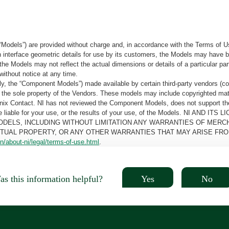
“Models”) are provided without charge and, in accordance with the Terms of Us
tain interface geometric details for use by its customers, the Models may hav
the Models may not reflect the actual dimensions or details of a particular par
without notice at any time.
, the “Component Models”) made available by certain third-party vendors (co
the sole property of the Vendors. These models may include copyrighted mate
oenix Contact. NI has not reviewed the Component Models, does not support t
e be liable for your use, or the results of your use, of the Models. NI
ODELS, INCLUDING WITHOUT LIMITATION ANY WARRANTIES OF MERCH
CTUAL PROPERTY, OR ANY OTHER WARRANTIES THAT MAY ARISE FRO
n/about-ni/legal/terms-of-use.html
.
Yes
No
s this information helpful?