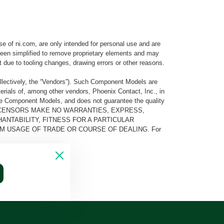
e of ni.com, are only intended for personal use and are
e been simplified to remove proprietary elements and may
t due to tooling changes, drawing errors or other reasons.
llectively, the “Vendors”). Such Component Models are
rials of, among other vendors, Phoenix Contact, Inc., in
he Component Models, and does not guarantee the quality
 AND ITS LICENSORS MAKE NO WARRANTIES, EXPRESS,
ANTABILITY, FITNESS FOR A PARTICULAR
M USAGE OF TRADE OR COURSE OF DEALING. For