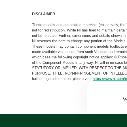
DISCLAIMER
These models and associated materials (collectively, the 
not for redistribution. While NI has tried to maintain cer
not be to scale. Further, dimensions and details shown in 
NI reserves the right to change any portion of the Models 
These models may contain component models (collectively
made available via license from such Vendors and remain 
which case the following copyright notice applies: © Ph
of the Component Models in any way. NI will in no cas
STATUTORY OR IMPLIED, WITH RESPECT TO THE M
PURPOSE, TITLE, NON-INFRINGEMENT OF INTELLE
further legal information, please visit
https://www.ni.com/e
Wa