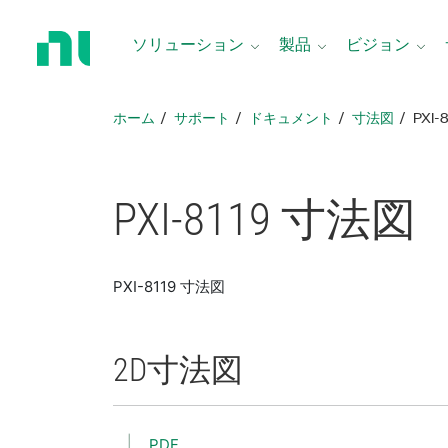
ホ
ー
ソリューション
製品
ビジョン
ム
ペ
ー
ホーム
サポート
ドキュメント
寸法図
PXI-
ジ
に
戻
る
PXI-8119 寸法図
PXI-8119 寸法図
2D
寸法図
PDF