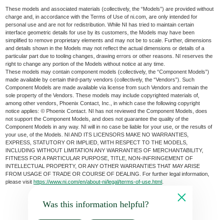
These models and associated materials (collectively, the “Models”) are provided without
charge and, in accordance with the Terms of Use of ni.com, are only intended for
personal use and are not for redistribution. While NI has tried to maintain certain
interface geometric details for use by its customers, the Models may have been
simplified to remove proprietary elements and may not be to scale. Further, dimensions
and details shown in the Models may not reflect the actual dimensions or details of a
particular part due to tooling changes, drawing errors or other reasons. NI reserves the
right to change any portion of the Models without notice at any time.
These models may contain component models (collectively, the “Component Models”)
made available by certain third-party vendors (collectively, the “Vendors”). Such
Component Models are made available via license from such Vendors and remain the
sole property of the Vendors. These models may include copyrighted materials of,
among other vendors, Phoenix Contact, Inc., in which case the following copyright
notice applies: © Phoenix Contact. NI has not reviewed the Component Models, does
not support the Component Models, and does not guarantee the quality of the
Component Models in any way. NI will in no case be liable for your use, or the results of
your use, of the Models. NI AND ITS LICENSORS MAKE NO WARRANTIES,
EXPRESS, STATUTORY OR IMPLIED, WITH RESPECT TO THE MODELS,
INCLUDING WITHOUT LIMITATION ANY WARRANTIES OF MERCHANTABILITY,
FITNESS FOR A PARTICULAR PURPOSE, TITLE, NON-INFRINGEMENT OF
INTELLECTUAL PROPERTY, OR ANY OTHER WARRANTIES THAT MAY ARISE
FROM USAGE OF TRADE OR COURSE OF DEALING. For further legal information,
please visit
https://www.ni.com/en/about-ni/legal/terms-of-use.html
.
Was this information helpful?