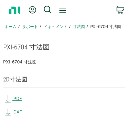
ホ
Myアカウント
検索
ー
ム
ペ
ホーム
サポート
ドキュメント
寸法図
PXI-6704 寸法図
ー
ジ
に
PXI-6704 寸法図
戻
る
PXI-6704 寸法図
2D
寸法図
PDF
DXF