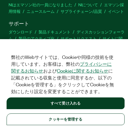
NIはエマソン社の一員になりました
NIについて
エマソン採
用情報
ニュースルーム
サプライチェーン/品質
イベント
サポート
ダウンロード
製品ドキュメント
ディスカッションフォーラ
ム
製品のアクティブ化
サポートリクエスト
サイトに関
するご意見
弊社のWebサイトでは、Cookieや同様の技術を使
Twitter
YouTube
Faceb
In
用しています。お客様は、弊社の
プライバシーに
関するお知らせ
および
Cookieに関するお知らせ
に
記載されている収集と使用に同意するか、以下の
「Cookieを管理する」をクリックしてCookieを無
©
NATIONAL INSTRUMENTS CORP. ALL RIGHTS RESERVED.
効にしたり設定を変更することができます。
法令関連情報
|
IMPRINT
|
プライバシー
|
クッキーを管理する
すべて受け入れる
クッキーを管理する