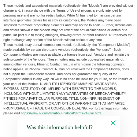
These models and associated materials (collectively, the “Models”) are provided without
charge and, in accordance with the Terms of Use of ni.com, are only intended for
personal use and are not for redistribution. While NI has tried to maintain certain
interface geometric details for use by its customers, the Models may have been
simplified to remove proprietary elements and may not be to scale. Further, dimensions
and details shown in the Models may not reflect the actual dimensions or details of a
particular part due to tooling changes, drawing errors or other reasons. NI reserves the
right to change any portion of the Models without notice at any time.
These models may contain component models (collectively, the “Component Models”)
made available by certain third-party vendors (collectively, the “Vendors”). Such
Component Models are made available via license from such Vendors and remain the
sole property of the Vendors. These models may include copyrighted materials of,
among other vendors, Phoenix Contact, Inc., in which case the following copyright
notice applies: © Phoenix Contact. NI has not reviewed the Component Models, does
not support the Component Models, and does not guarantee the quality of the
Component Models in any way. NI will in no case be liable for your use, or the results of
your use, of the Models. NI AND ITS LICENSORS MAKE NO WARRANTIES,
EXPRESS, STATUTORY OR IMPLIED, WITH RESPECT TO THE MODELS,
INCLUDING WITHOUT LIMITATION ANY WARRANTIES OF MERCHANTABILITY,
FITNESS FOR A PARTICULAR PURPOSE, TITLE, NON-INFRINGEMENT OF
INTELLECTUAL PROPERTY, OR ANY OTHER WARRANTIES THAT MAY ARISE
FROM USAGE OF TRADE OR COURSE OF DEALING. For further legal information,
please visit
https://www.ni.com/en/about-ni/legal/terms-of-use.html
.
Was this information helpful?