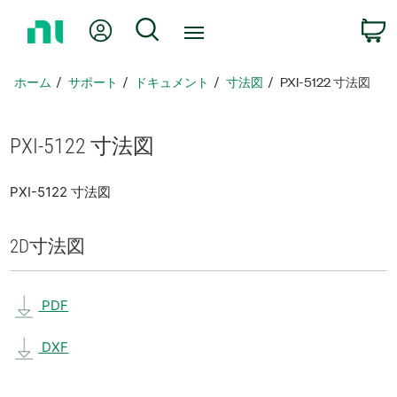
ホ
Myアカウント
検索
ー
ム
ペ
ホーム
サポート
ドキュメント
寸法図
PXI-5122 寸法図
ー
ジ
に
PXI-5122 寸法図
戻
る
PXI-5122 寸法図
2D
寸法図
PDF
DXF