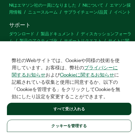
NIはエマソン社の一員になりました
NIについて
エマソン採
用情報
ニュースルーム
サプライチェーン/品質
イベント
サポート
ダウンロード
製品ドキュメント
ディスカッションフォーラ
ム
製品のアクティブ化
サポートリクエスト
サイトに関
するご意見
弊社のWebサイトでは、Cookieや同様の技術を使
Twitter
YouTube
Faceb
In
用しています。お客様は、弊社の
プライバシーに
関するお知らせ
および
Cookieに関するお知らせ
に
記載されている収集と使用に同意するか、以下の
「Cookieを管理する」をクリックしてCookieを無
©
NATIONAL INSTRUMENTS CORP. ALL RIGHTS RESERVED.
効にしたり設定を変更することができます。
法令関連情報
|
IMPRINT
|
プライバシー
|
クッキーを管理する
すべて受け入れる
クッキーを管理する