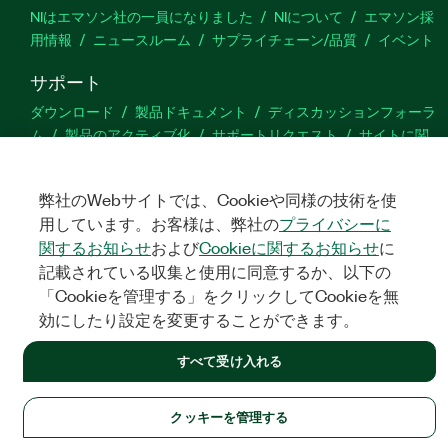
NIはエマソン社の一員になりました
NIについて
エマソン採
用情報
ニュースルーム
サプライチェーン/品質
イベント
サポート
ダウンロード
製品ドキュメント
ディスカッションフォーラ
ム
製品のアクティブ化
サポートリクエスト
サイトに関
するご意見
弊社のWebサイトでは、Cookieや同様の技術を使
Twitter
YouTube
Faceb
In
用しています。お客様は、弊社の
プライバシーに
関するお知らせ
および
Cookieに関するお知らせ
に
記載されている収集と使用に同意するか、以下の
「Cookieを管理する」をクリックしてCookieを無
©
NATIONAL INSTRUMENTS CORP. ALL RIGHTS RESERVED.
効にしたり設定を変更することができます。
法令関連情報
|
IMPRINT
|
プライバシー
|
クッキーを管理する
すべて受け入れる
クッキーを管理する