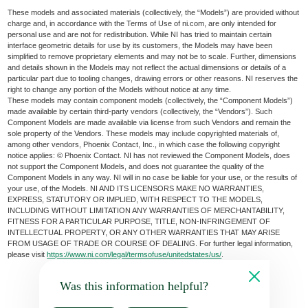
These models and associated materials (collectively, the “Models”) are provided without
charge and, in accordance with the Terms of Use of ni.com, are only intended for
personal use and are not for redistribution. While NI has tried to maintain certain
interface geometric details for use by its customers, the Models may have been
simplified to remove proprietary elements and may not be to scale. Further, dimensions
and details shown in the Models may not reflect the actual dimensions or details of a
particular part due to tooling changes, drawing errors or other reasons. NI reserves the
right to change any portion of the Models without notice at any time.
These models may contain component models (collectively, the “Component Models”)
made available by certain third-party vendors (collectively, the “Vendors”). Such
Component Models are made available via license from such Vendors and remain the
sole property of the Vendors. These models may include copyrighted materials of,
among other vendors, Phoenix Contact, Inc., in which case the following copyright
notice applies: © Phoenix Contact. NI has not reviewed the Component Models, does
not support the Component Models, and does not guarantee the quality of the
Component Models in any way. NI will in no case be liable for your use, or the results of
your use, of the Models. NI AND ITS LICENSORS MAKE NO WARRANTIES,
EXPRESS, STATUTORY OR IMPLIED, WITH RESPECT TO THE MODELS,
INCLUDING WITHOUT LIMITATION ANY WARRANTIES OF MERCHANTABILITY,
FITNESS FOR A PARTICULAR PURPOSE, TITLE, NON-INFRINGEMENT OF
INTELLECTUAL PROPERTY, OR ANY OTHER WARRANTIES THAT MAY ARISE
FROM USAGE OF TRADE OR COURSE OF DEALING. For further legal information,
please visit
https://www.ni.com/legal/termsofuse/unitedstates/us/
.
Was this information helpful?