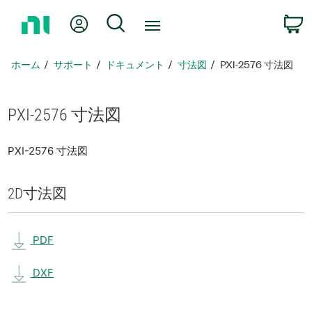
ホ
Myアカウント
検索
ー
ム
ペ
ホーム
サポート
ドキュメント
寸法図
PXI-2576 寸法図
ー
ジ
に
PXI-2576 寸法図
戻
る
PXI-2576 寸法図
2D
寸法図
PDF
DXF