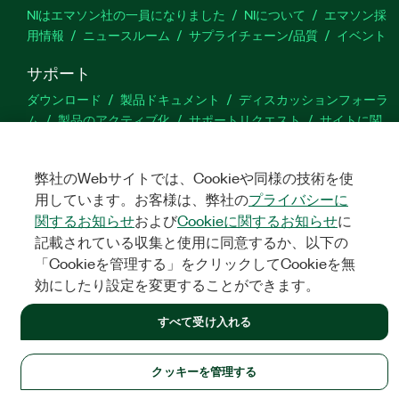
NIはエマソン社の一員になりました
NIについて
エマソン採
用情報
ニュースルーム
サプライチェーン/品質
イベント
サポート
ダウンロード
製品ドキュメント
ディスカッションフォーラ
ム
製品のアクティブ化
サポートリクエスト
サイトに関
するご意見
弊社のWebサイトでは、Cookieや同様の技術を使
Twitter
YouTube
Faceb
In
用しています。お客様は、弊社の
プライバシーに
関するお知らせ
および
Cookieに関するお知らせ
に
記載されている収集と使用に同意するか、以下の
「Cookieを管理する」をクリックしてCookieを無
©
NATIONAL INSTRUMENTS CORP. ALL RIGHTS RESERVED.
効にしたり設定を変更することができます。
法令関連情報
|
IMPRINT
|
プライバシー
|
クッキーを管理する
すべて受け入れる
クッキーを管理する