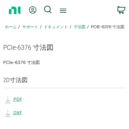
ホ
Myアカウント
検索
ー
ム
ペ
ホーム
サポート
ドキュメント
寸法図
PCIE-6376 寸法図
ー
ジ
に
PCIe-6376 寸法図
戻
る
PCIe-6376 寸法図
2D
寸法図
PDF
DXF