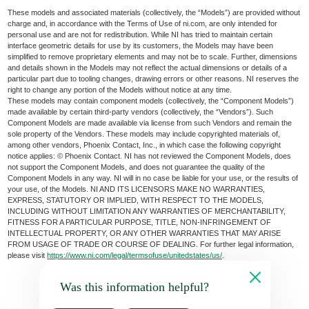
These models and associated materials (collectively, the “Models”) are provided without
charge and, in accordance with the Terms of Use of ni.com, are only intended for
personal use and are not for redistribution. While NI has tried to maintain certain
interface geometric details for use by its customers, the Models may have been
simplified to remove proprietary elements and may not be to scale. Further, dimensions
and details shown in the Models may not reflect the actual dimensions or details of a
particular part due to tooling changes, drawing errors or other reasons. NI reserves the
right to change any portion of the Models without notice at any time.
These models may contain component models (collectively, the “Component Models”)
made available by certain third-party vendors (collectively, the “Vendors”). Such
Component Models are made available via license from such Vendors and remain the
sole property of the Vendors. These models may include copyrighted materials of,
among other vendors, Phoenix Contact, Inc., in which case the following copyright
notice applies: © Phoenix Contact. NI has not reviewed the Component Models, does
not support the Component Models, and does not guarantee the quality of the
Component Models in any way. NI will in no case be liable for your use, or the results of
your use, of the Models. NI AND ITS LICENSORS MAKE NO WARRANTIES,
EXPRESS, STATUTORY OR IMPLIED, WITH RESPECT TO THE MODELS,
INCLUDING WITHOUT LIMITATION ANY WARRANTIES OF MERCHANTABILITY,
FITNESS FOR A PARTICULAR PURPOSE, TITLE, NON-INFRINGEMENT OF
INTELLECTUAL PROPERTY, OR ANY OTHER WARRANTIES THAT MAY ARISE
FROM USAGE OF TRADE OR COURSE OF DEALING. For further legal information,
please visit
https://www.ni.com/legal/termsofuse/unitedstates/us/
.
Was this information helpful?