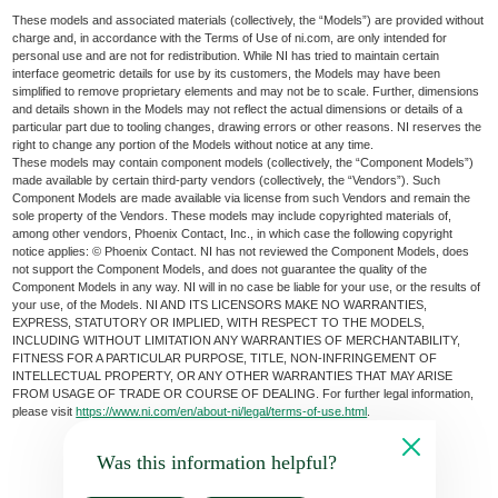
These models and associated materials (collectively, the “Models”) are provided without
charge and, in accordance with the Terms of Use of ni.com, are only intended for
personal use and are not for redistribution. While NI has tried to maintain certain
interface geometric details for use by its customers, the Models may have been
simplified to remove proprietary elements and may not be to scale. Further, dimensions
and details shown in the Models may not reflect the actual dimensions or details of a
particular part due to tooling changes, drawing errors or other reasons. NI reserves the
right to change any portion of the Models without notice at any time.
These models may contain component models (collectively, the “Component Models”)
made available by certain third-party vendors (collectively, the “Vendors”). Such
Component Models are made available via license from such Vendors and remain the
sole property of the Vendors. These models may include copyrighted materials of,
among other vendors, Phoenix Contact, Inc., in which case the following copyright
notice applies: © Phoenix Contact. NI has not reviewed the Component Models, does
not support the Component Models, and does not guarantee the quality of the
Component Models in any way. NI will in no case be liable for your use, or the results of
your use, of the Models. NI AND ITS LICENSORS MAKE NO WARRANTIES,
EXPRESS, STATUTORY OR IMPLIED, WITH RESPECT TO THE MODELS,
INCLUDING WITHOUT LIMITATION ANY WARRANTIES OF MERCHANTABILITY,
FITNESS FOR A PARTICULAR PURPOSE, TITLE, NON-INFRINGEMENT OF
INTELLECTUAL PROPERTY, OR ANY OTHER WARRANTIES THAT MAY ARISE
FROM USAGE OF TRADE OR COURSE OF DEALING. For further legal information,
please visit
https://www.ni.com/en/about-ni/legal/terms-of-use.html
.
Was this information helpful?