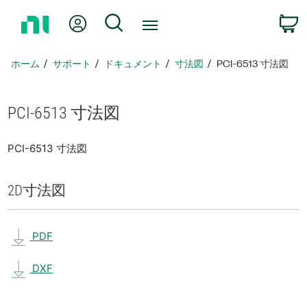
ホ
Myアカウント
検索
ー
ム
ペ
ホーム
サポート
ドキュメント
寸法図
PCI-6513 寸法図
ー
ジ
に
PCI-6513 寸法図
戻
る
PCI-6513 寸法図
2D
寸法図
PDF
DXF