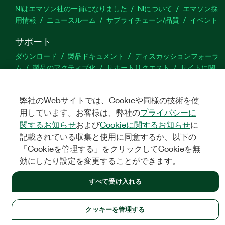
NIはエマソン社の一員になりました
NIについて
エマソン採
用情報
ニュースルーム
サプライチェーン/品質
イベント
サポート
ダウンロード
製品ドキュメント
ディスカッションフォーラ
ム
製品のアクティブ化
サポートリクエスト
サイトに関
するご意見
弊社のWebサイトでは、Cookieや同様の技術を使
Twitter
YouTube
Faceb
In
用しています。お客様は、弊社の
プライバシーに
関するお知らせ
および
Cookieに関するお知らせ
に
記載されている収集と使用に同意するか、以下の
「Cookieを管理する」をクリックしてCookieを無
©
NATIONAL INSTRUMENTS CORP. ALL RIGHTS RESERVED.
効にしたり設定を変更することができます。
法令関連情報
|
IMPRINT
|
プライバシー
|
クッキーを管理する
すべて受け入れる
クッキーを管理する