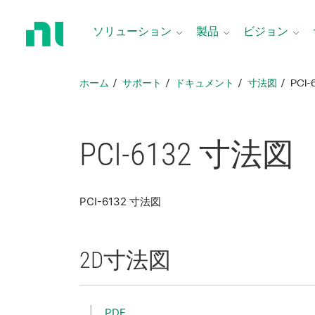
ホ
ー
ソリューション
製品
ビジョン
ム
ペ
ー
ホーム
サポート
ドキュメント
寸法図
PCI-
ジ
に
戻
る
PCI-6132 寸法図
PCI-6132 寸法図
2D
寸法図
PDF