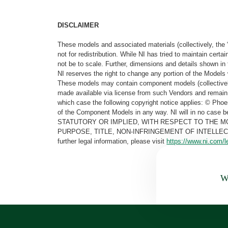
DISCLAIMER
These models and associated materials (collectively, the 
not for redistribution. While NI has tried to maintain cer
not be to scale. Further, dimensions and details shown in 
NI reserves the right to change any portion of the Models 
These models may contain component models (collectively
made available via license from such Vendors and remain 
which case the following copyright notice applies: © Ph
of the Component Models in any way. NI will in no cas
STATUTORY OR IMPLIED, WITH RESPECT TO THE M
PURPOSE, TITLE, NON-INFRINGEMENT OF INTELLE
further legal information, please visit
https://www.ni.com/l
Wa