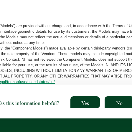
“Models”) are provided without charge and, in accordance with the Terms of Us
tain interface geometric details for use by its customers, the Models may hav
the Models may not reflect the actual dimensions or details of a particular par
without notice at any time.
, the “Component Models”) made available by certain third-party vendors (co
the sole property of the Vendors. These models may include copyrighted mate
oenix Contact. NI has not reviewed the Component Models, does not support t
e be liable for your use, or the results of your use, of the Models. NI
ODELS, INCLUDING WITHOUT LIMITATION ANY WARRANTIES OF MERCH
CTUAL PROPERTY, OR ANY OTHER WARRANTIES THAT MAY ARISE FRO
egal/termsofuse/unitedstates/us/
.
Yes
No
s this information helpful?