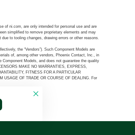
e of ni.com, are only intended for personal use and are
e been simplified to remove proprietary elements and may
t due to tooling changes, drawing errors or other reasons.
llectively, the “Vendors”). Such Component Models are
rials of, among other vendors, Phoenix Contact, Inc., in
he Component Models, and does not guarantee the quality
 AND ITS LICENSORS MAKE NO WARRANTIES, EXPRESS,
ANTABILITY, FITNESS FOR A PARTICULAR
M USAGE OF TRADE OR COURSE OF DEALING. For