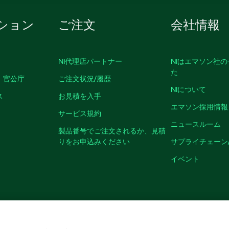
ション
ご注文
会社情報
NI代理店パートナー
NIはエマソン社
た
、官公庁
ご注文状況/履歴
NIについて
ス
お見積を入手
エマソン採用情報
サービス規約
ニュースルーム
製品番号でご注文されるか、見積
りをお申込みください
サプライチェーン
イベント
クッキーを管理する
©
NATIONAL INSTRUMENTS CORP. ALL RIGHTS RESER