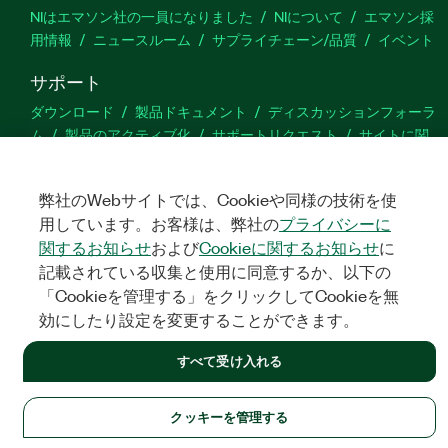
NIはエマソン社の一員になりました
NIについて
エマソン採
用情報
ニュースルーム
サプライチェーン/品質
イベント
サポート
ダウンロード
製品ドキュメント
ディスカッションフォーラ
ム
製品のアクティブ化
サポートリクエスト
サイトに関
するご意見
弊社のWebサイトでは、Cookieや同様の技術を使
Twitter
YouTube
Faceb
In
用しています。お客様は、弊社の
プライバシーに
関するお知らせ
および
Cookieに関するお知らせ
に
記載されている収集と使用に同意するか、以下の
「Cookieを管理する」をクリックしてCookieを無
©
NATIONAL INSTRUMENTS CORP. ALL RIGHTS RESERVED.
効にしたり設定を変更することができます。
法令関連情報
|
IMPRINT
|
プライバシー
|
クッキーを管理する
すべて受け入れる
クッキーを管理する