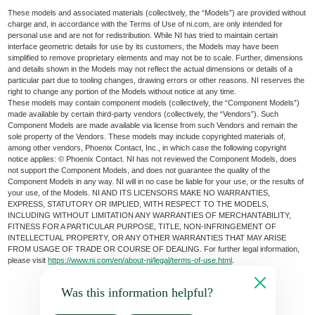
These models and associated materials (collectively, the “Models”) are provided without
charge and, in accordance with the Terms of Use of ni.com, are only intended for
personal use and are not for redistribution. While NI has tried to maintain certain
interface geometric details for use by its customers, the Models may have been
simplified to remove proprietary elements and may not be to scale. Further, dimensions
and details shown in the Models may not reflect the actual dimensions or details of a
particular part due to tooling changes, drawing errors or other reasons. NI reserves the
right to change any portion of the Models without notice at any time.
These models may contain component models (collectively, the “Component Models”)
made available by certain third-party vendors (collectively, the “Vendors”). Such
Component Models are made available via license from such Vendors and remain the
sole property of the Vendors. These models may include copyrighted materials of,
among other vendors, Phoenix Contact, Inc., in which case the following copyright
notice applies: © Phoenix Contact. NI has not reviewed the Component Models, does
not support the Component Models, and does not guarantee the quality of the
Component Models in any way. NI will in no case be liable for your use, or the results of
your use, of the Models. NI AND ITS LICENSORS MAKE NO WARRANTIES,
EXPRESS, STATUTORY OR IMPLIED, WITH RESPECT TO THE MODELS,
INCLUDING WITHOUT LIMITATION ANY WARRANTIES OF MERCHANTABILITY,
FITNESS FOR A PARTICULAR PURPOSE, TITLE, NON-INFRINGEMENT OF
INTELLECTUAL PROPERTY, OR ANY OTHER WARRANTIES THAT MAY ARISE
FROM USAGE OF TRADE OR COURSE OF DEALING. For further legal information,
please visit
https://www.ni.com/en/about-ni/legal/terms-of-use.html
.
Was this information helpful?