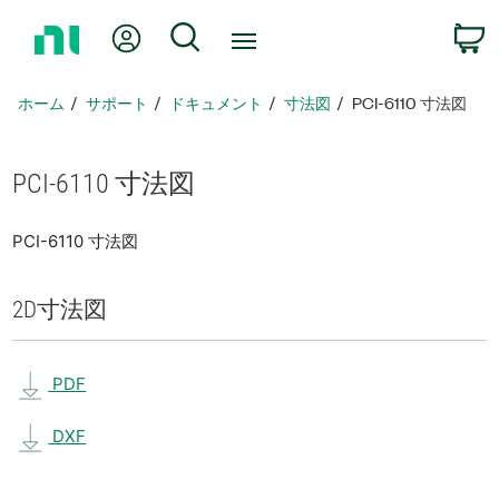
ホ
Myアカウント
検索
ー
ム
ペ
ホーム
サポート
ドキュメント
寸法図
PCI-6110 寸法図
ー
ジ
に
PCI-6110 寸法図
戻
る
PCI-6110 寸法図
2D
寸法図
PDF
DXF