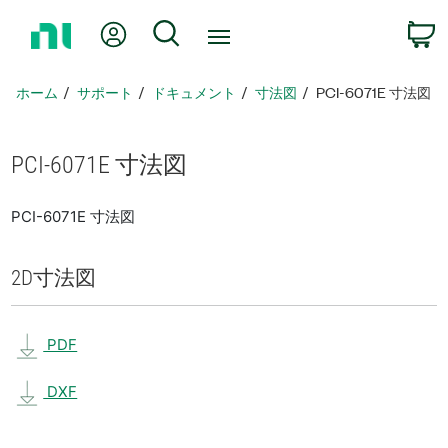
ホ
Myアカウント
検索
ー
ム
ペ
ホーム
サポート
ドキュメント
寸法図
PCI-6071E 寸法図
ー
ジ
に
PCI-6071E 寸法図
戻
る
PCI-6071E 寸法図
2D
寸法図
PDF
DXF