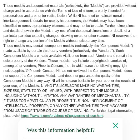
These models and associated materials (collectively, the “Models”) are provided without
charge and, in accordance with the Terms of Use of ni.com, are only intended for
personal use and are not for redistribution. While NI has tried to maintain certain
interface geometric details for use by its customers, the Models may have been
simplified to remove proprietary elements and may not be to scale. Further, dimensions
and details shown in the Models may not reflect the actual dimensions or details of a
particular part due to tooling changes, drawing errors or other reasons. NI reserves the
right to change any portion of the Models without notice at any time.
These models may contain component models (collectively, the “Component Models”)
made available by certain third-party vendors (collectively, the “Vendors”). Such
Component Models are made available via license from such Vendors and remain the
sole property of the Vendors. These models may include copyrighted materials of,
among other vendors, Phoenix Contact, Inc., in which case the following copyright
notice applies: © Phoenix Contact. NI has not reviewed the Component Models, does
not support the Component Models, and does not guarantee the quality of the
Component Models in any way. NI will in no case be liable for your use, or the results of
your use, of the Models. NI AND ITS LICENSORS MAKE NO WARRANTIES,
EXPRESS, STATUTORY OR IMPLIED, WITH RESPECT TO THE MODELS,
INCLUDING WITHOUT LIMITATION ANY WARRANTIES OF MERCHANTABILITY,
FITNESS FOR A PARTICULAR PURPOSE, TITLE, NON-INFRINGEMENT OF
INTELLECTUAL PROPERTY, OR ANY OTHER WARRANTIES THAT MAY ARISE
FROM USAGE OF TRADE OR COURSE OF DEALING. For further legal information,
please visit
https://www.ni.com/en/about-ni/legal/terms-of-use.html
.
Was this information helpful?