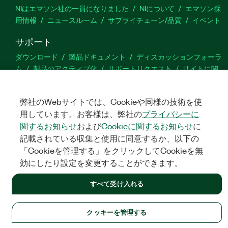
NIはエマソン社の一員になりました
NIについて
エマソン採
用情報
ニュースルーム
サプライチェーン/品質
イベント
サポート
ダウンロード
製品ドキュメント
ディスカッションフォーラ
ム
製品のアクティブ化
サポートリクエスト
サイトに関
するご意見
弊社のWebサイトでは、Cookieや同様の技術を使
Twitter
YouTube
Faceb
In
用しています。お客様は、弊社の
プライバシーに
関するお知らせ
および
Cookieに関するお知らせ
に
記載されている収集と使用に同意するか、以下の
「Cookieを管理する」をクリックしてCookieを無
©
NATIONAL INSTRUMENTS CORP. ALL RIGHTS RESERVED.
効にしたり設定を変更することができます。
法令関連情報
|
IMPRINT
|
プライバシー
|
クッキーを管理する
すべて受け入れる
クッキーを管理する