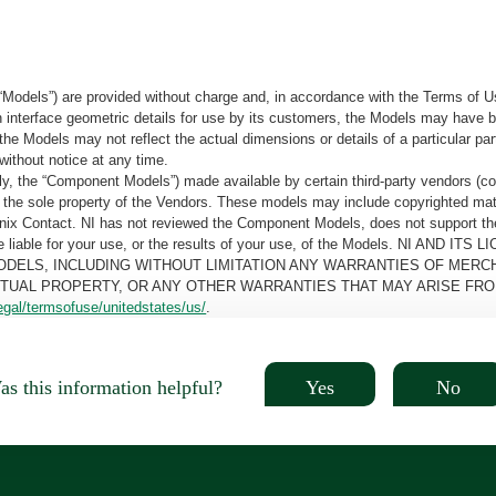
“Models”) are provided without charge and, in accordance with the Terms of Us
tain interface geometric details for use by its customers, the Models may hav
the Models may not reflect the actual dimensions or details of a particular par
without notice at any time.
, the “Component Models”) made available by certain third-party vendors (co
the sole property of the Vendors. These models may include copyrighted mate
oenix Contact. NI has not reviewed the Component Models, does not support t
e be liable for your use, or the results of your use, of the Models. NI
ODELS, INCLUDING WITHOUT LIMITATION ANY WARRANTIES OF MERCH
CTUAL PROPERTY, OR ANY OTHER WARRANTIES THAT MAY ARISE FRO
egal/termsofuse/unitedstates/us/
.
Yes
No
s this information helpful?