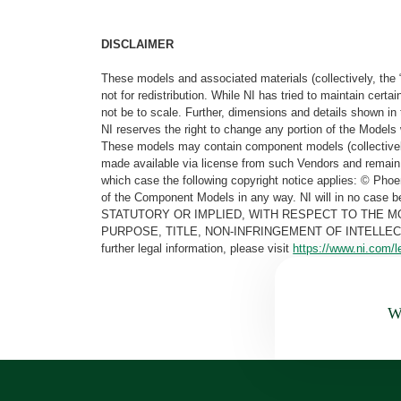
DISCLAIMER
These models and associated materials (collectively, the 
not for redistribution. While NI has tried to maintain cer
not be to scale. Further, dimensions and details shown in 
NI reserves the right to change any portion of the Models 
These models may contain component models (collectively
made available via license from such Vendors and remain 
which case the following copyright notice applies: © Ph
of the Component Models in any way. NI will in no cas
STATUTORY OR IMPLIED, WITH RESPECT TO THE M
PURPOSE, TITLE, NON-INFRINGEMENT OF INTELLE
further legal information, please visit
https://www.ni.com/l
Wa