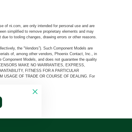
e of ni.com, are only intended for personal use and are
e been simplified to remove proprietary elements and may
t due to tooling changes, drawing errors or other reasons.
llectively, the “Vendors”). Such Component Models are
rials of, among other vendors, Phoenix Contact, Inc., in
he Component Models, and does not guarantee the quality
 AND ITS LICENSORS MAKE NO WARRANTIES, EXPRESS,
ANTABILITY, FITNESS FOR A PARTICULAR
M USAGE OF TRADE OR COURSE OF DEALING. For