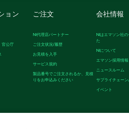
ション
ご注文
会社情報
NI代理店パートナー
NIはエマソン社
た
、官公庁
ご注文状況/履歴
NIについて
ス
お見積を入手
エマソン採用情報
サービス規約
ニュースルーム
製品番号でご注文されるか、見積
りをお申込みください
サプライチェーン
イベント
クッキーを管理する
©
NATIONAL INSTRUMENTS CORP. ALL RIGHTS RESER