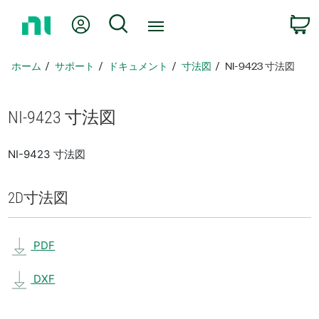
ホ
Myアカウント
検索
ー
ム
ペ
ホーム
サポート
ドキュメント
寸法図
NI-9423 寸法図
ー
ジ
に
NI-9423 寸法図
戻
る
NI-9423 寸法図
2D
寸法図
PDF
DXF