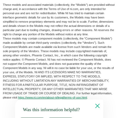
These models and associated materials (collectively, the “Models”) are provided without
charge and, in accordance with the Terms of Use of ni.com, are only intended for
personal use and are not for redistribution. While NI has tried to maintain certain
interface geometric details for use by its customers, the Models may have been
simplified to remove proprietary elements and may not be to scale. Further, dimensions
and details shown in the Models may not reflect the actual dimensions or details of a
particular part due to tooling changes, drawing errors or other reasons. NI reserves the
right to change any portion of the Models without notice at any time.
These models may contain component models (collectively, the “Component Models”)
made available by certain third-party vendors (collectively, the “Vendors”). Such
Component Models are made available via license from such Vendors and remain the
sole property of the Vendors. These models may include copyrighted materials of,
among other vendors, Phoenix Contact, Inc., in which case the following copyright
notice applies: © Phoenix Contact. NI has not reviewed the Component Models, does
not support the Component Models, and does not guarantee the quality of the
Component Models in any way. NI will in no case be liable for your use, or the results of
your use, of the Models. NI AND ITS LICENSORS MAKE NO WARRANTIES,
EXPRESS, STATUTORY OR IMPLIED, WITH RESPECT TO THE MODELS,
INCLUDING WITHOUT LIMITATION ANY WARRANTIES OF MERCHANTABILITY,
FITNESS FOR A PARTICULAR PURPOSE, TITLE, NON-INFRINGEMENT OF
INTELLECTUAL PROPERTY, OR ANY OTHER WARRANTIES THAT MAY ARISE
FROM USAGE OF TRADE OR COURSE OF DEALING. For further legal information,
please visit
https://www.ni.com/en/about-ni/legal/terms-of-use.html
.
Was this information helpful?