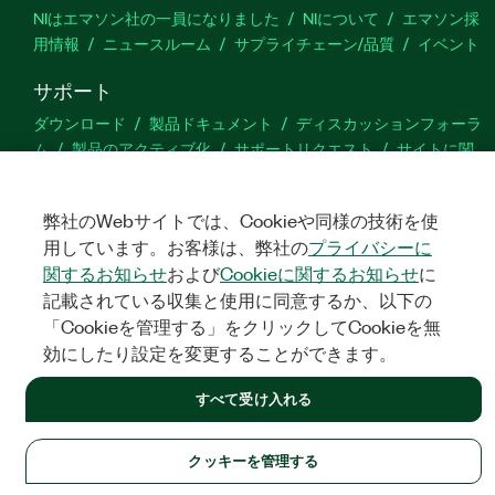
NIはエマソン社の一員になりました
NIについて
エマソン採
用情報
ニュースルーム
サプライチェーン/品質
イベント
サポート
ダウンロード
製品ドキュメント
ディスカッションフォーラ
ム
製品のアクティブ化
サポートリクエスト
サイトに関
するご意見
弊社のWebサイトでは、Cookieや同様の技術を使
Twitter
YouTube
Faceb
In
用しています。お客様は、弊社の
プライバシーに
関するお知らせ
および
Cookieに関するお知らせ
に
記載されている収集と使用に同意するか、以下の
「Cookieを管理する」をクリックしてCookieを無
©
NATIONAL INSTRUMENTS CORP. ALL RIGHTS RESERVED.
効にしたり設定を変更することができます。
法令関連情報
|
IMPRINT
|
プライバシー
|
クッキーを管理する
すべて受け入れる
クッキーを管理する