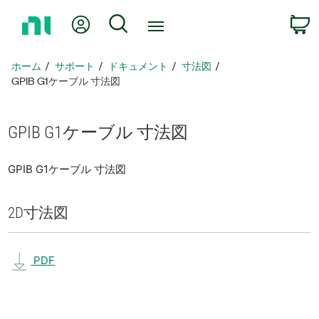
ホ
Myアカウント
検索
ー
ム
ペ
ホーム
サポート
ドキュメント
寸法図
ー
GPIB G1ケーブル 寸法図
ジ
に
戻
GPIB G1
ケーブル 寸法図
る
GPIB G1ケーブル 寸法図
2D
寸法図
PDF