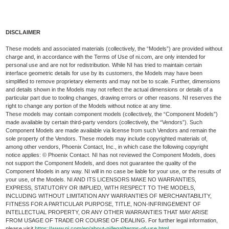
DISCLAIMER
These models and associated materials (collectively, the “Models”) are provided without
charge and, in accordance with the Terms of Use of ni.com, are only intended for
personal use and are not for redistribution. While NI has tried to maintain certain
interface geometric details for use by its customers, the Models may have been
simplified to remove proprietary elements and may not be to scale. Further, dimensions
and details shown in the Models may not reflect the actual dimensions or details of a
particular part due to tooling changes, drawing errors or other reasons. NI reserves the
right to change any portion of the Models without notice at any time.
These models may contain component models (collectively, the “Component Models”)
made available by certain third-party vendors (collectively, the “Vendors”). Such
Component Models are made available via license from such Vendors and remain the
sole property of the Vendors. These models may include copyrighted materials of,
among other vendors, Phoenix Contact, Inc., in which case the following copyright
notice applies: © Phoenix Contact. NI has not reviewed the Component Models, does
not support the Component Models, and does not guarantee the quality of the
Component Models in any way. NI will in no case be liable for your use, or the results of
your use, of the Models. NI AND ITS LICENSORS MAKE NO WARRANTIES,
EXPRESS, STATUTORY OR IMPLIED, WITH RESPECT TO THE MODELS,
INCLUDING WITHOUT LIMITATION ANY WARRANTIES OF MERCHANTABILITY,
FITNESS FOR A PARTICULAR PURPOSE, TITLE, NON-INFRINGEMENT OF
INTELLECTUAL PROPERTY, OR ANY OTHER WARRANTIES THAT MAY ARISE
FROM USAGE OF TRADE OR COURSE OF DEALING. For further legal information,
please visit
https://www.ni.com/en/about-ni/legal/terms-of-use.html
.