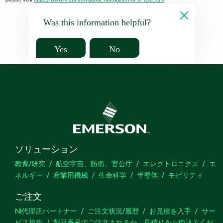
Was this information helpful?
Yes
No
ソリューション
教育/研究
航空宇宙、防衛、官公庁
エレクトロニクス
エ
ネルギー
産業用機械
生命科学
半導体
モビリティ
ご注文
NI代理店パートナー
ご注文状況/履歴
お見積を入手
サー
ビス規約
製品番号でご注文されるか、見積りをお申込みくだ