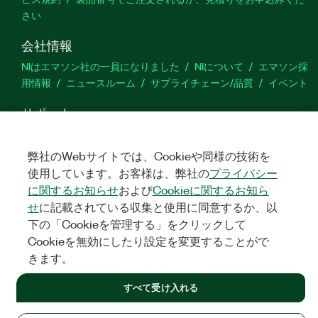
さい
会社情報
NIはエマソン社の一員になりました
NIについて
エマソン採
用情報
ニュースルーム
サプライチェーン/品質
イベント
サポート
ダウンロード
製品ドキュメント
ディスカッションフォーラ
ム
製品のアクティブ化
サポートリクエスト
サイトに関
弊社のWebサイトでは、Cookieや同様の技術を
するご意見
使用しています。お客様は、弊社の
プライバシー
に関するお知らせ
および
Cookieに関するお知ら
せ
に記載されている収集と使用に同意するか、以
Twitter
YouTube
Faceb
In
下の「Cookieを管理する」をクリックして
Cookieを無効にしたり設定を変更することがで
きます。
©
NATIONAL INSTRUMENTS CORP. ALL RIGHTS RESERVED.
すべて受け入れる
法令関連情報
|
IMPRINT
|
プライバシー
|
クッキーを管理する