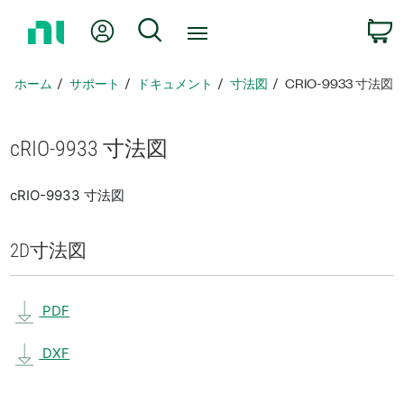
ホ
Myアカウント
検索
ー
ム
ペ
ホーム
サポート
ドキュメント
寸法図
CRIO-9933 寸法図
ー
ジ
に
cRIO-9933 寸法図
戻
る
cRIO-9933 寸法図
2D
寸法図
PDF
DXF