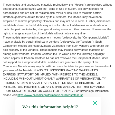
These models and associated materials (collectively, the “Models”) are provided without
charge and, in accordance with the Terms of Use of ni.com, are only intended for
personal use and are not for redistribution. While NI has tried to maintain certain
interface geometric details for use by its customers, the Models may have been
simplified to remove proprietary elements and may not be to scale. Further, dimensions
and details shown in the Models may not reflect the actual dimensions or details of a
particular part due to tooling changes, drawing errors or other reasons. NI reserves the
right to change any portion of the Models without notice at any time.
These models may contain component models (collectively, the “Component Models”)
made available by certain third-party vendors (collectively, the “Vendors”). Such
Component Models are made available via license from such Vendors and remain the
sole property of the Vendors. These models may include copyrighted materials of,
among other vendors, Phoenix Contact, Inc., in which case the following copyright
notice applies: © Phoenix Contact. NI has not reviewed the Component Models, does
not support the Component Models, and does not guarantee the quality of the
Component Models in any way. NI will in no case be liable for your use, or the results of
your use, of the Models. NI AND ITS LICENSORS MAKE NO WARRANTIES,
EXPRESS, STATUTORY OR IMPLIED, WITH RESPECT TO THE MODELS,
INCLUDING WITHOUT LIMITATION ANY WARRANTIES OF MERCHANTABILITY,
FITNESS FOR A PARTICULAR PURPOSE, TITLE, NON-INFRINGEMENT OF
INTELLECTUAL PROPERTY, OR ANY OTHER WARRANTIES THAT MAY ARISE
FROM USAGE OF TRADE OR COURSE OF DEALING. For further legal information,
please visit
https://www.ni.com/legal/termsofuse/unitedstates/us/
.
Was this information helpful?