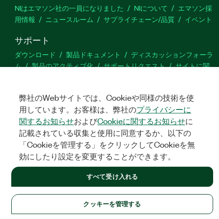
NIはエマソン社の一員になりました
NIについて
エマソン採
用情報
ニュースルーム
サプライチェーン/品質
イベント
サポート
ダウンロード
製品ドキュメント
ディスカッションフォーラ
ム
製品のアクティブ化
サポートリクエスト
サイトに関
するご意見
弊社のWebサイトでは、Cookieや同様の技術を使
Twitter
YouTube
Faceb
In
用しています。お客様は、弊社の
プライバシーに
関するお知らせ
および
Cookieに関するお知らせ
に
記載されている収集と使用に同意するか、以下の
「Cookieを管理する」をクリックしてCookieを無
©
NATIONAL INSTRUMENTS CORP. ALL RIGHTS RESERVED.
効にしたり設定を変更することができます。
法令関連情報
|
IMPRINT
|
プライバシー
|
クッキーを管理する
すべて受け入れる
クッキーを管理する