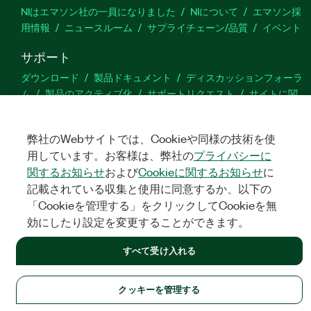
NIはエマソン社の一員になりました
NIについて
エマソン採
用情報
ニュースルーム
サプライチェーン/品質
イベント
サポート
ダウンロード
製品ドキュメント
ディスカッションフォーラ
ム
製品のアクティブ化
サポートリクエスト
サイトに関
するご意見
弊社のWebサイトでは、Cookieや同様の技術を使
Twitter
YouTube
Faceb
In
用しています。お客様は、弊社の
プライバシーに
関するお知らせ
および
Cookieに関するお知らせ
に
記載されている収集と使用に同意するか、以下の
「Cookieを管理する」をクリックしてCookieを無
©
NATIONAL INSTRUMENTS CORP. ALL RIGHTS RESERVED.
効にしたり設定を変更することができます。
法令関連情報
|
IMPRINT
|
プライバシー
|
クッキーを管理する
すべて受け入れる
クッキーを管理する