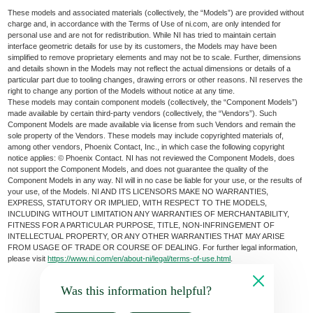
These models and associated materials (collectively, the “Models”) are provided without
charge and, in accordance with the Terms of Use of ni.com, are only intended for
personal use and are not for redistribution. While NI has tried to maintain certain
interface geometric details for use by its customers, the Models may have been
simplified to remove proprietary elements and may not be to scale. Further, dimensions
and details shown in the Models may not reflect the actual dimensions or details of a
particular part due to tooling changes, drawing errors or other reasons. NI reserves the
right to change any portion of the Models without notice at any time.
These models may contain component models (collectively, the “Component Models”)
made available by certain third-party vendors (collectively, the “Vendors”). Such
Component Models are made available via license from such Vendors and remain the
sole property of the Vendors. These models may include copyrighted materials of,
among other vendors, Phoenix Contact, Inc., in which case the following copyright
notice applies: © Phoenix Contact. NI has not reviewed the Component Models, does
not support the Component Models, and does not guarantee the quality of the
Component Models in any way. NI will in no case be liable for your use, or the results of
your use, of the Models. NI AND ITS LICENSORS MAKE NO WARRANTIES,
EXPRESS, STATUTORY OR IMPLIED, WITH RESPECT TO THE MODELS,
INCLUDING WITHOUT LIMITATION ANY WARRANTIES OF MERCHANTABILITY,
FITNESS FOR A PARTICULAR PURPOSE, TITLE, NON-INFRINGEMENT OF
INTELLECTUAL PROPERTY, OR ANY OTHER WARRANTIES THAT MAY ARISE
FROM USAGE OF TRADE OR COURSE OF DEALING. For further legal information,
please visit
https://www.ni.com/en/about-ni/legal/terms-of-use.html
.
Was this information helpful?