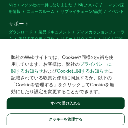
NIはエマソン社の一員になりました
NIについて
エマソン採
用情報
ニュースルーム
サプライチェーン/品質
イベント
サポート
ダウンロード
製品ドキュメント
ディスカッションフォーラ
ム
製品のアクティブ化
サポートリクエスト
サイトに関
するご意見
弊社のWebサイトでは、Cookieや同様の技術を使
Twitter
YouTube
Faceb
In
用しています。お客様は、弊社の
プライバシーに
関するお知らせ
および
Cookieに関するお知らせ
に
記載されている収集と使用に同意するか、以下の
「Cookieを管理する」をクリックしてCookieを無
©
NATIONAL INSTRUMENTS CORP. ALL RIGHTS RESERVED.
効にしたり設定を変更することができます。
法令関連情報
|
IMPRINT
|
プライバシー
|
クッキーを管理する
すべて受け入れる
クッキーを管理する