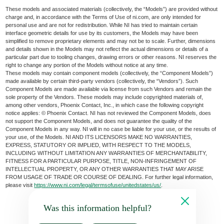
These models and associated materials (collectively, the “Models”) are provided without
charge and, in accordance with the Terms of Use of ni.com, are only intended for
personal use and are not for redistribution. While NI has tried to maintain certain
interface geometric details for use by its customers, the Models may have been
simplified to remove proprietary elements and may not be to scale. Further, dimensions
and details shown in the Models may not reflect the actual dimensions or details of a
particular part due to tooling changes, drawing errors or other reasons. NI reserves the
right to change any portion of the Models without notice at any time.
These models may contain component models (collectively, the “Component Models”)
made available by certain third-party vendors (collectively, the “Vendors”). Such
Component Models are made available via license from such Vendors and remain the
sole property of the Vendors. These models may include copyrighted materials of,
among other vendors, Phoenix Contact, Inc., in which case the following copyright
notice applies: © Phoenix Contact. NI has not reviewed the Component Models, does
not support the Component Models, and does not guarantee the quality of the
Component Models in any way. NI will in no case be liable for your use, or the results of
your use, of the Models. NI AND ITS LICENSORS MAKE NO WARRANTIES,
EXPRESS, STATUTORY OR IMPLIED, WITH RESPECT TO THE MODELS,
INCLUDING WITHOUT LIMITATION ANY WARRANTIES OF MERCHANTABILITY,
FITNESS FOR A PARTICULAR PURPOSE, TITLE, NON-INFRINGEMENT OF
INTELLECTUAL PROPERTY, OR ANY OTHER WARRANTIES THAT MAY ARISE
FROM USAGE OF TRADE OR COURSE OF DEALING. For further legal information,
please visit
https://www.ni.com/legal/termsofuse/unitedstates/us/
.
Was this information helpful?