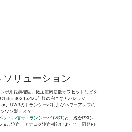
ト
ソリ
ュ
ー
ション
シンボル変調確度、搬送波周波数オフセットなどを
およびIEEE 802.15.4ab仕様の完全なカバレッジ
Cellular、UWBのトランシーバおよびパワーアンプの
インワン型テスタ
Iベクトル信号トランシーバ (VST)
と、統合PXIシ
ジタル測定、アナログ測定機能によって、同期RF