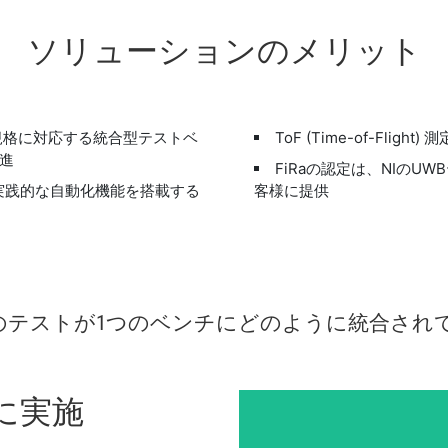
ソリューション
の
メリット
レス規格に対応する統合型テストベ
ToF (Time-of-Fl
進
FiRaの認定は、NIの
実践的な自動化機能を搭載する
客様に提供
の
テスト
が
1
つ
の
ベンチ
に
どの
よう
に
統合
さ
れ
に
実施