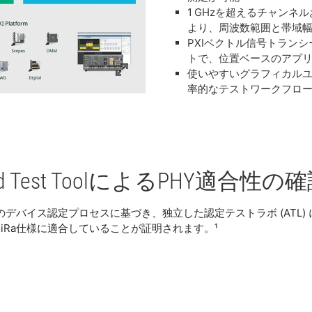
1 GHzを超えるチャン
より、周波数範囲と帯域
PXIベクトル信号トラン
トで、位置ベースのアプ
使いやすいグラフィカルユー
率的なテストワークフロ
dated Test ToolによるPHY適合性の
aのデバイス認定プロセスに基づき、独立した認定テストラボ (ATL
iRa仕様に適合していることが証明されます。¹