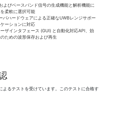
ネルおよびベースバンド信号の生成機能と解析機能に
幅を柔軟に選択可能
シーバハードウェアによる正確なUWBレンジサポー
リケーションに対応
ザインタフェース (GUI) と自動化対応API、効
ーのための波形保存および再生
確認
) によるテストを受けています。このテストに合格す