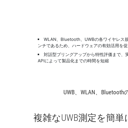
WLAN、Bluetooth、UWBの各ワイヤ
ンチであるため、ハードウェアの有効活用を促
対話型ブリングアップから特性評価まで、
APIによって製品化までの時間を短縮
UWB、
WLAN、
Bluetooth
複雑
な
UWB
測定
を
簡単