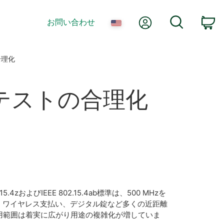
Myアカウント
検索
お問い合わせ
カ
合理化
テスト
の
合理化
よびIEEE 802.15.4ab標準は、500 MHzを
ョン、ワイヤレス支払い、デジタル錠など多くの近距離
用範囲は着実に広がり用途の複雑化が増していま