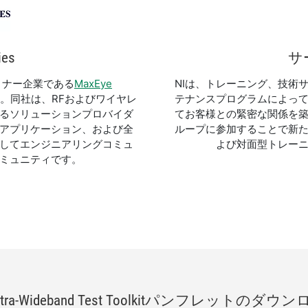
ies
サ
Iのパートナー企業である
MaxEye
NIは、トレーニング、技術
。同社は、RFおよびワイヤレ
テナンスプログラムによっ
るソリューションプロバイダ
てお客様との緊密な関係を築
、アプリケーション、および全
ループに参加することで新
携してエンジニアリングコミュ
よび対面型トレー
ミュニティです。
tra-
Wideband Test Toolkit
パンフレット
の
ダウン