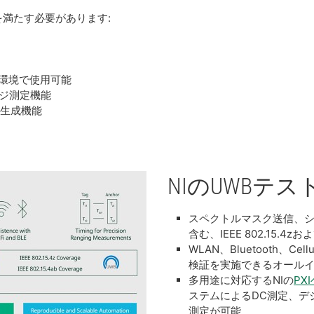
満たす必要があります:
する環境で使用可能
のレンジ測定機能
ム生成機能
NI
の
UWB
テス
スペクトルマスク送信、
含む、IEEE 802.15.4z
WLAN、Bluetooth、
検証を実施できるオール
多用途に対応するNIの
PX
ステムによるDC測定、デ
測定が可能