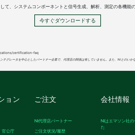
ダウンロードして、システムコンポーネントと信号生成、解析、測定の各機
今すぐダウンロードする
cations/certification-faq
インテグレータを中心としたパートナー企業で、代理店の関係は有していません。また、NIとのいか
ション
ご注文
会社情報
NI代理店パートナー
NIはエマソン社
た
、官公庁
ご注文状況/履歴