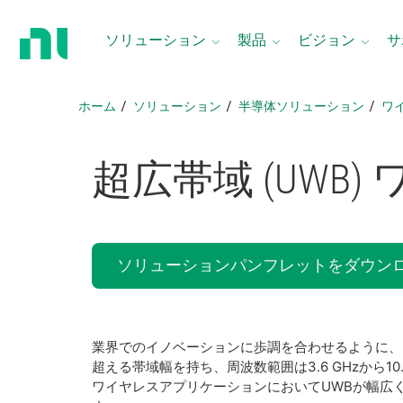
ホ
ー
ソリューション
製品
ビジョン
サ
ム
ペ
ー
ホーム
ソリューション
半導体ソリューション
ワ
ジ
に
戻
超
広帯域 (UWB)
る
ソリューションパンフレットをダウン
業界でのイノベーションに歩調を合わせるように、ワイヤレス規
超える帯域幅を持ち、周波数範囲は3.6 GHzから
ワイヤレスアプリケーションにおいてUWBが幅広