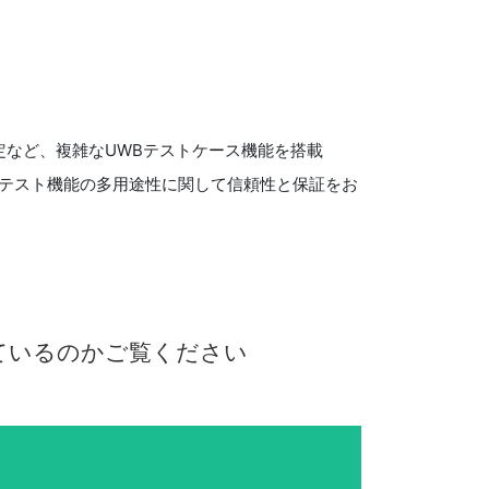
ight) 測定など、複雑なUWBテストケース機能を搭載
UWBテスト機能の多用途性に関して信頼性と保証をお
て
いる
の
か
ご覧
くだ
さい