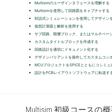
Multisimのユーザインタフェースを理解する
Multisimを使用して回路図をキャプチャする
対話式シミュレーションを使用してデザイン
仮想計測器と解析を使用する
サブ回路、階層ブロック、またはマルチペー
カスタムタイトルブロックを作成する
回路設計を適切にドキュメント化する
デザインバリアントを操作してカスタムコン
MCUプロジェクトをSPICEとともにコシミ
設計をPCBレイアウトソフトウェアに転送す
Multisim 初級
コース
の
概