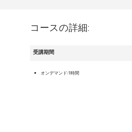
コース
の
詳細:
受講
期間
オンデマンド:1時間