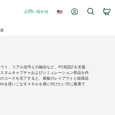
Myアカウント
検索
お問い合わせ
カ
概要
、基板レイアウト、リアル信号との融合など、PCB設計を支援
。カスタムキャプチャおよびシミュレーション部品を作
このコースを完了すると、基板のレイアウトと経路設
simを使いこなすスキルを身に付けたい方に最適で