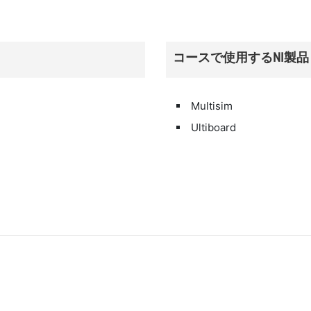
コース
で
使用
する
NI
製品
Multisim
Ultiboard