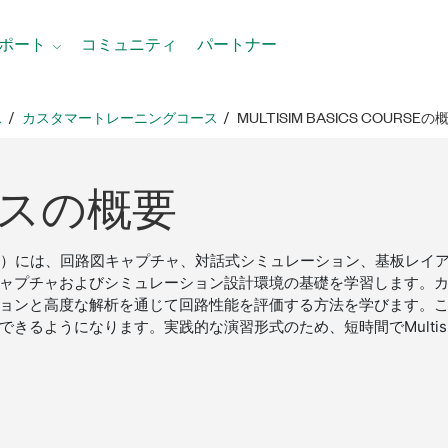
ポート
コミュニティ
パートナー
ス
カスタマートレーニングコース
MULTISIM BASICS COURSEの
ス
の
概要
simおよびUltiboard）には、回路図キャプチャ、対話式シミュレーション
統合キャプチャおよびシミュレーション設計環境の基礎を学習します
ョンと高度な解析を通じて回路性能を評価する方法を学びます。
きるようになります。実践的な演習形式のため、短時間でMulti