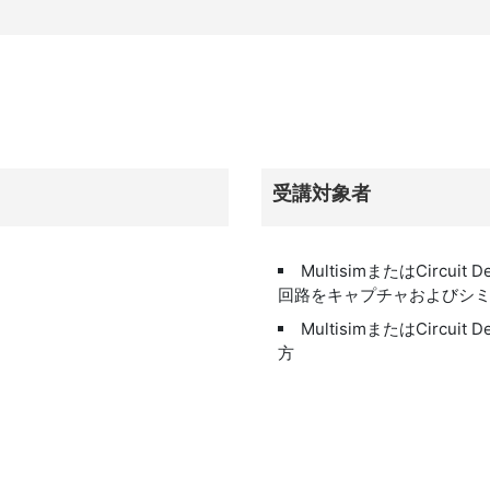
受講
対象者
MultisimまたはCircu
回路をキャプチャおよびシ
MultisimまたはCircu
方