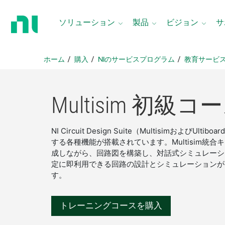
ホ
ー
ソリューション
製品
ビジョン
サ
ム
ペ
ー
ホーム
購入
NIのサービスプログラム
教育サービ
ジ
に
戻
Multisim 初級
コー
る
NI Circuit Design Suite（Multi
する各種機能が搭載されています。Multisim
成しながら、回路図を構築し、対話式シミュレーシ
定に即利用できる回路の設計とシミュレーションがで
す。
トレーニングコースを購入