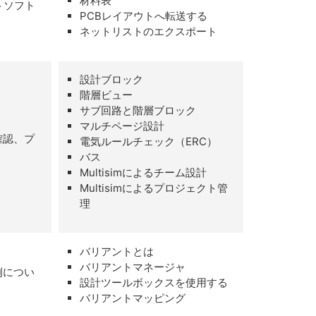
材料表
トソフト
PCBレイアウトへ転送する
ネットリストのエクスポート
設計ブロック
階層ビュー
サブ回路と階層ブロック
マルチページ設計
確認、プ
電気ルールチェック（ERC）
バス
Multisimによるチーム設計
Multisimによるプロジェクト管
理
バリアントとは
バリアントマネージャ
例につい
設計ツールボックスを使用する
バリアントマッピング