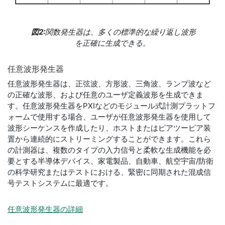
図2:
関数発生器は、多くの標準的な繰り返し波形
を正確に生成できる。
任意
波形
発生器
任意波形発生器は、正弦波、方形波、三角波、ランプ波など
の正確な波形、および任意のユーザ定義波形を生成できま
す。任意波形発生器をPXIなどのモジュール式計測プラットフ
ォームで使用する場合、ユーザが任意波形発生器を使用して
波形シーケンスを作成したり、ホストまたはピアツーピア装
置から連続的にストリーミングすることができます。これら
の計測器は、複数のタイプの入力信号と柔軟な生成機能を必
要とする半導体デバイス、家電製品、自動車、航空宇宙/防衛
の科学研究またはテストにおける、緊密に同期された混成信
号テストシステムに最適です。
任意波形発生器の詳細