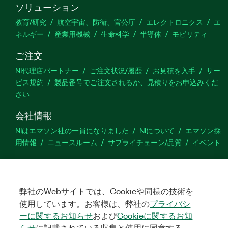
ソリューション
教育/研究
航空宇宙、防衛、官公庁
エレクトロニクス
エ
ネルギー
産業用機械
生命科学
半導体
モビリティ
ご注文
NI代理店パートナー
ご注文状況/履歴
お見積を入手
サー
ビス規約
製品番号でご注文されるか、見積りをお申込みくだ
さい
会社情報
NIはエマソン社の一員になりました
NIについて
エマソン採
用情報
ニュースルーム
サプライチェーン/品質
イベント
サポート
ダウンロード
製品ドキュメント
ディスカッションフォーラ
ム
製品のアクティブ化
サポートリクエスト
サイトに関
弊社のWebサイトでは、Cookieや同様の技術を
するご意見
使用しています。お客様は、弊社の
プライバシ
ーに関するお知らせ
および
Cookieに関するお知
らせ
に記載されている収集と使用に同意する