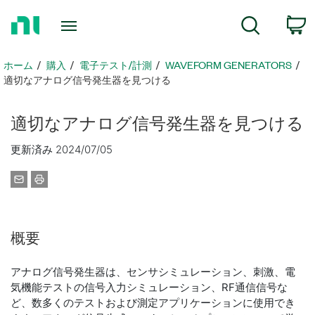
ホ
検索
ー
ム
ペ
ホーム
購入
電子テスト/計測
WAVEFORM GENERATORS
ー
適切なアナログ信号発生器を見つける
ジ
に
適切
な
アナログ
信号
発生
器
を
見つける
戻
る
更新済み 2024/07/05
概要
アナログ信号発生器は、センサシミュレーション、刺激、電
気機能テストの信号入力シミュレーション、RF通信信号な
ど、数多くのテストおよび測定アプリケーションに使用でき