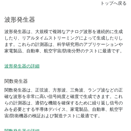
トップへ戻る
波形
発生器
波​形​発​生​器​は、​大​規​模​で​複​雑​な​アナログ​波​形を連​続​的​に​生​成
したり、リアルタイムストリーミング​によって​生​成したり​し​
ま​す。これらの計測器は、科学研究用のアプリケーションや
家電製品、自動車、航空宇宙/防衛分野のテストに最適です。
波形発生器の詳細
関数
発生器
関数発生器は、正弦波、方形波、三角波、ランプ波などの正
確な波形を非常に高い信号純度と確度で生成できます。これ
らの計測器は、適切な機能を確保するために繰り返し信号の
みを必要とする半導体デバイス、家電製品、自動車、航空宇
宙/防衛機器の検証および製造テストに最適です。
関数発生器の詳細