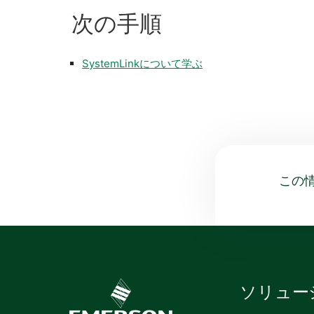
次
の
手順
SystemLinkについて学ぶ
この
ソリュー