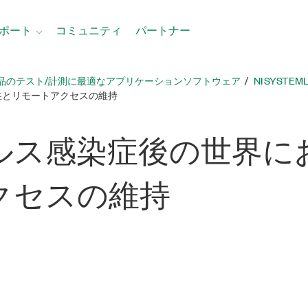
ポート
コミュニティ
パートナー
品のテスト/計測に最適なアプリケーションソフトウェア
NI SYST
性とリモートアクセスの維持
ルス
感染
症
後
の
世界
に
クセス
の
維持