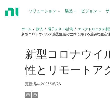
ホ
ー
ソリューション
製品
ビジョン
サ
ム
ペ
ー
ホーム
購入
電子テスト/計測
エレクトロニクス製
ジ
新型コロナウイルス感染症後の世界における重要な生産
に
戻
る
新型
コロナ
ウイ
性
と
リモート
ア
更新済み 2026/05/26