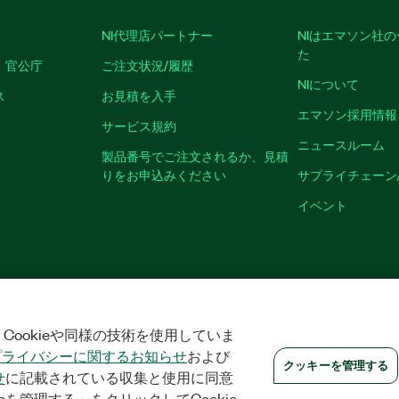
NI代理店パートナー
NIはエマソン社
た
、官公庁
ご注文状況/履歴
NIについて
ス
お見積を入手
エマソン採用情報
サービス規約
ニュースルーム
製品番号でご注文されるか、見積
りをお申込みください
サプライチェーン
イベント
|
プライバシー
|
クッキーを管理する
©
2026
NATIONAL INSTRUMENTS CO
Cookieや同様の技術を使用していま
プライバシーに関するお知らせ
および
クッキーを管理する
せ
に記載されている収集と使用に同意
eを管理する」をクリックしてCookie