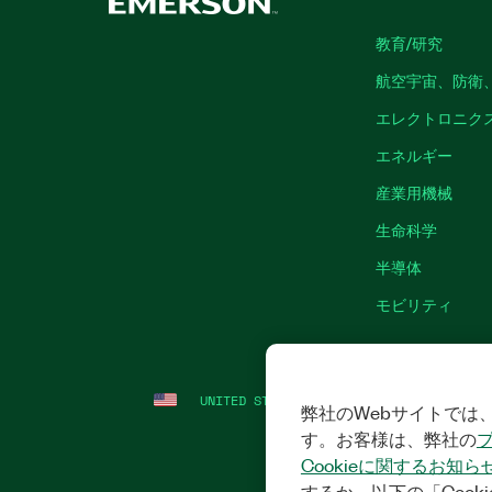
教育/研究
航空宇宙、防衛
エレクトロニク
エネルギー
産業用機械
生命科学
半導体
モビリティ
UNITED STATES
法令関連情報
|
IMPRINT
弊社のWebサイトでは、
す。お客様は、弊社の
Cookieに関するお知ら
するか、以下の「Cooki