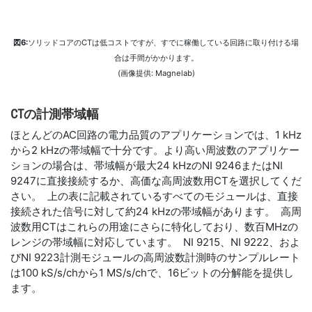
図6:
ソリッドコアのCTは低コストですが、すでに稼働している回路に取り付ける場
合は手間がかかります。
(画像提供: Magnelab)
CT
の
計測
帯域幅
ほとんどのAC回路の電力品質のアプリケーションでは、1 kHz
から2 kHzの帯域幅で十分です。より高い周波数のアプリケー
ションの場合は、帯域幅が最大24 kHzのNI 9246またはNI
9247に直接接続するか、高価な高周波数用CTを選択してくだ
さい。 上の表に記載されているすべてのモジュールは、直接
接続された信号に対して約24 kHzの帯域幅があります。 高周
波数用CTはこれらの用途にさらに特化しており、数百MHzの
レンジの帯域幅に対応しています。 NI 9215、NI 9222、およ
びNI 9223計測モジュールの高周波数計測時のサンプルレート
は100 kS/s/chから1 MS/s/chで、16ビットの分解能を提供し
ます。