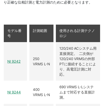
り正確な位相計測と電力計測のために必要となります。
モデル番
計測範囲
使用される計測テクノ
号
ロジ
120/240 ACシステム用
直接測定。 二次側が
250
120/240 VRMSの外部
NI 9242
VRMS L-N
PTに接続することによ
り、高電圧計測に対
応。
690 VRMS L-Lシステ
400
NI 9244
ムまで対応する直接計
VRMS L-N
測。