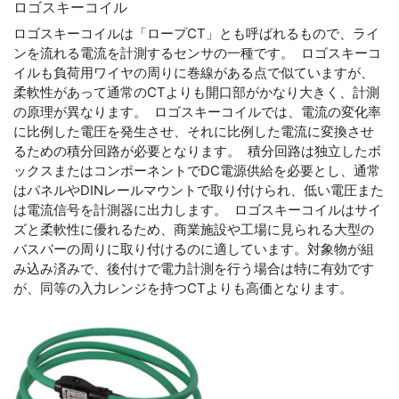
ロゴ
スキー
コイル
ロゴスキーコイルは「ロープCT」とも呼ばれるもので、ライ
ンを流れる電流を計測するセンサの一種です。 ロゴスキーコ
イルも負荷用ワイヤの周りに巻線がある点で似ていますが、
柔軟性があって通常のCTよりも開口部がかなり大きく、計測
の原理が異なります。 ロゴスキーコイルでは、電流の変化率
に比例した電圧を発生させ、それに比例した電流に変換させ
るための積分回路が必要となります。 積分回路は独立したボ
ックスまたはコンポーネントでDC電源供給を必要とし、通常
はパネルやDINレールマウントで取り付けられ、低い電圧また
は電流信号を計測器に出力します。 ロゴスキーコイルはサイ
ズと柔軟性に優れるため、商業施設や工場に見られる大型の
バスバーの周りに取り付けるのに適しています。対象物が組
み込み済みで、後付けで電力計測を行う場合は特に有効です
が、同等の入力レンジを持つCTよりも高価となります。