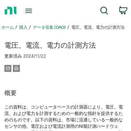
ホ
検索
ー
ム
ペ
ホーム
購入
データ収集 (DAQ)
電圧、電流、電力の計測方法
ー
ジ
電圧、
電流、
電力
の
計測
方法
に
戻
更新済み 2024/11/22
る
概要
この資料は、コンピュータベースの計測器により、電圧、電
流、および電力を計測するための一般的な指針を提供するた
めのものです。以下の資料は、市場に流通している一般的な
センサの他、電圧および電流計測用のNI製計測ハードウェ