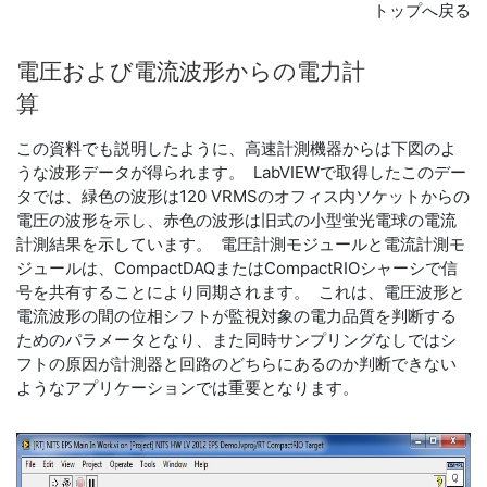
トップへ戻る
電圧
および
電流
波形
から
の
電力
計
算
この資料でも説明したように、高速計測機器からは下図のよ
うな波形データが得られます。 LabVIEWで取得したこのデー
タでは、緑色の波形は120 VRMSのオフィス内ソケットからの
電圧の波形を示し、赤色の波形は旧式の小型蛍光電球の電流
計測結果を示しています。 電圧計測モジュールと電流計測モ
ジュールは、CompactDAQまたはCompactRIOシャーシで信
号を共有することにより同期されます。 これは、電圧波形と
電流波形の間の位相シフトが監視対象の電力品質を判断する
ためのパラメータとなり、また同時サンプリングなしではシ
フトの原因が計測器と回路のどちらにあるのか判断できない
ようなアプリケーションでは重要となります。