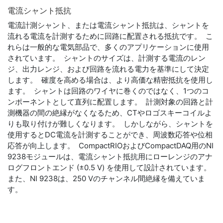
電流
シャント
抵抗
電流計測シャント、または電流シャント抵抗は、シャントを
流れる電流を計測するために回路に配置される抵抗です。 こ
れらは一般的な電気部品で、多くのアプリケーションに使用
されています。 シャントのサイズは、計測する電流のレン
ジ、出力レンジ、および回路を流れる電力を基準にして決定
します。 確度を高める場合は、より高価な精密抵抗を使用し
ます。 シャントは回路のワイヤに巻くのではなく、1つのコ
ンポーネントとして直列に配置します。 計測対象の回路と計
測機器の間の絶縁がなくなるため、CTやロゴスキーコイルよ
りも取り付けが難しくなります。 しかしながら、シャントを
使用するとDC電流を計測することができ、周波数応答や位相
応答が向上します。 CompactRIOおよびCompactDAQ用のNI
9238モジュールは、電流シャント抵抗用にローレンジのアナ
ログフロントエンド (±0.5 V) を使用して設計されています。
また、NI 9238は、250 Vのチャンネル間絶縁を備えていま
す。