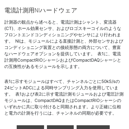
電流
計測
用
NI
ハードウェア
計測器の観点から述べると、電流計測はシャント、変流器
(CT)、ホール効果センサ、およびロゴスキーコイルのような
フロントエンドコンディショニングやセンサにより行われま
す。 NIは、モジュールによる直接計測と、外部センサおよび
コンディショニング装置との接続形態の両方について、豊富
なハードウェアオプションを提供しています。 表1に、電流
計測用CompactRIOシャーシおよびCompactDAQシャーシと
の互換性があるモジュールを示します。
表1に示すモジュールはすべて、チャンネルごとに50kS/sの
24ビットADCによる同時サンプリング入力を使用していま
す。 表1および表2に示す電流計測モジュールおよび電圧計測
モジュールは、CompactDAQまたはCompactRIOシャーシの
いずれかに共に取り付けると同期されます。より正確に位相
と電力の計測を行うには、チャンネルの同期が必要です。