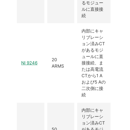
るモジュー
ルに直接接
続
内部にキャ
リブレーシ
ョン済みCT
があるモジ
ュールに直
20
NI 9246
接接続、ま
ARMS
たは高電流
CTから1 A
および5 Aの
二次側に接
続
内部にキャ
リブレーシ
ョン済みCT
50
があるモジ