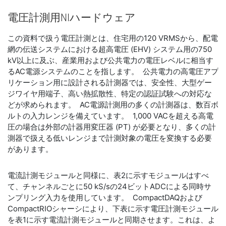
電圧
計測
用
NI
ハードウェア
この資料で扱う電圧計測とは、住宅用の120 VRMSから、配電
網の伝送システムにおける超高電圧 (EHV) システム用の750
kV以上に及ぶ、産業用および公共電力の電圧レベルに相当す
るAC電源システムのことを指します。 公共電力の高電圧アプ
リケーション用に設計される計測器では、安全性、大型ゲー
ジワイヤ用端子、高い熱拡散性、特定の認証試験への対応な
どが求められます。 AC電源計測用の多くの計測器は、数百ボ
ルトの入力レンジを備えています。 1,000 VACを超える高電
圧の場合は外部の計器用変圧器 (PT) が必要となり、多くの計
測器で扱える低いレンジまで計測対象の電圧を変換する必要
があります。
電流計測モジュールと同様に、表2に示すモジュールはすべ
て、チャンネルごとに50 kS/sの24ビットADCによる同時サ
ンプリング入力を使用しています。 CompactDAQおよび
CompactRIOシャーシにより、下表に示す電圧計測モジュール
を表1に示す電流計測モジュールと同期させます。これは、よ