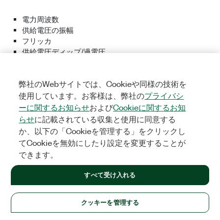
電力周波数
供給電圧の振幅
フリッカ
供給電圧ディップ/過電圧
停電
供給電圧不平衡
弊社のWebサイトでは、Cookieや同様の技術を
高調波電圧
使用しています。お客様は、弊社の
プライバシ
供給電圧の主電源信号電圧
高速電圧変化 (RVC)
ーに関するお知らせ
および
Cookieに関するお知
上向き偏差と下向き偏差パラメータの計測
らせ
に記載されている収集と使用に同意する
か、以下の「Cookieを管理する」をクリックし
てCookieを無効にしたり設定を変更することが
できます。
以下の解析機能は、EN 50160:2007規格に準拠しています。
すべて受け入れる
電力計測
エネルギー計測
クッキーを管理する
集約 (デマンド)