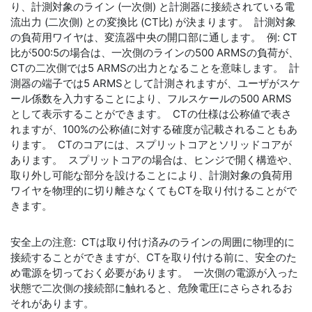
り、計測対象のライン (一次側) と計測器に接続されている電
流出力 (二次側) との変換比 (CT比) が決まります。 計測対象
の負荷用ワイヤは、変流器中央の開口部に通します。 例: CT
比が500:5の場合は、一次側のラインの500 ARMSの負荷が、
CTの二次側では5 ARMSの出力となることを意味します。 計
測器の端子では5 ARMSとして計測されますが、ユーザがスケ
ール係数を入力することにより、フルスケールの500 ARMS
として表示することができます。 CTの仕様は公称値で表さ
れますが、100%の公称値に対する確度が記載されることもあ
ります。 CTのコアには、スプリットコアとソリッドコアが
あります。 スプリットコアの場合は、ヒンジで開く構造や、
取り外し可能な部分を設けることにより、計測対象の負荷用
ワイヤを物理的に切り離さなくてもCTを取り付けることがで
きます。
安全上の注意: CTは取り付け済みのラインの周囲に物理的に
接続することができますが、CTを取り付ける前に、安全のた
め電源を切っておく必要があります。 一次側の電源が入った
状態で二次側の接続部に触れると、危険電圧にさらされるお
それがあります。