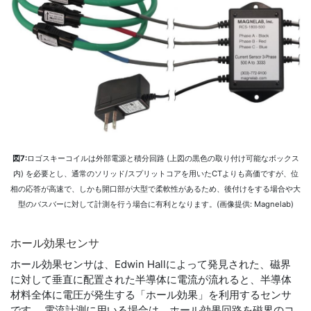
図7:
ロゴスキーコイルは外部電源と積分回路 (上図の黒色の取り付け可能なボックス
内) を必要とし、通常のソリッド/スプリットコアを用いたCTよりも高価ですが、位
相の応答が高速で、しかも開口部が大型で柔軟性があるため、後付けをする場合や大
型のバスバーに対して計測を行う場合に有利となります。(画像提供: Magnelab)
ホール
効果
センサ
ホール効果センサは、Edwin Hallによって発見された、磁界
に対して垂直に配置された半導体に電流が流れると、半導体
材料全体に電圧が発生する「ホール効果」を利用するセンサ
です。 電流計測に用いる場合は、ホール効果回路を磁界のコ