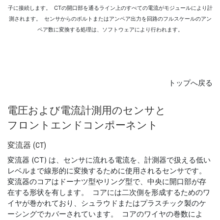
子に接続します。 CTの開口部を通るライン上のすべての電流がモジュールにより計
測されます。 センサからのボルトまたはアンペア出力を回路のフルスケールのアン
ペア数に変換する処理は、ソフトウェアにより行われます。
トップへ戻る
電圧
および
電流
計測
用
の
センサ
と
フロント
エンド
コンポーネント
変
流
器 (CT)
変流器 (CT) は、センサに流れる電流を、計測器で扱える低い
レベルまで線形的に変換するために使用されるセンサです。
変流器のコアはドーナツ型やリング型で、中央に開口部が存
在する形状を有します。 コアには二次側を形成するためのワ
イヤが巻かれており、シュラウドまたはプラスチック製のケ
ーシングでカバーされています。 コアのワイヤの巻数によ