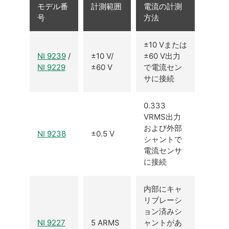
モデル番
計測範囲
電流の計測
号
方法
±10 Vまたは
NI 9239
/
±10 V/
±60 V出力
NI 9229
±60 V
で電流セン
サに接続
0.333
VRMS出力
および外部
NI 9238
±0.5 V
シャントで
電流センサ
に接続
内部にキャ
リブレーシ
ョン済みシ
NI 9227
5 ARMS
ャントがあ