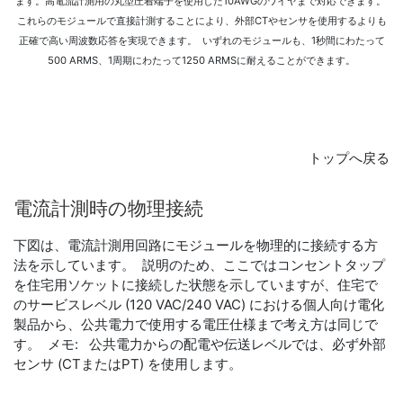
ます。高電流計測用の丸型圧着端子を使用した10AWGのワイヤまで対応できます。
これらのモジュールで直接計測することにより、外部CTやセンサを使用するよりも
正確で高い周波数応答を実現できます。 いずれのモジュールも、1秒間にわたって
500 ARMS、1周期にわたって1250 ARMSに耐えることができます。
トップへ戻る
電流
計測
時
の
物理
接続
下図は、電流計測用回路にモジュールを物理的に接続する方
法を示しています。 説明のため、ここではコンセントタップ
を住宅用ソケットに接続した状態を示していますが、住宅で
のサービスレベル (120 VAC/240 VAC) における個人向け電化
製品から、公共電力で使用する電圧仕様まで考え方は同じで
す。 メモ: 公共電力からの配電や伝送レベルでは、必ず外部
センサ (CTまたはPT) を使用します。