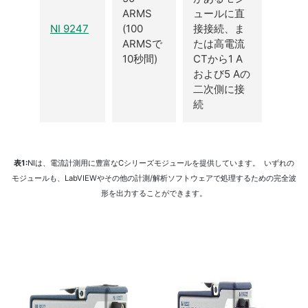
ARMS
ュールに直
NI 9247
(100
接接続、ま
ARMSで
たは高電流
10秒間)
CTから1 A
および5 Aの
二次側に接
続
表1:
NIは、電流計測用に豊富なCシリーズモジュールを提供しています。 いずれの
モジュールも、LabVIEWやその他の計測/解析ソフトウェアで処理するための完全波
形を出力することができます。