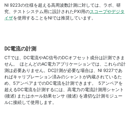
NI 9223の仕様を超える高周波数計測に対しては、ラボ、研
究、テストシステム用に設計されたPXI用の
スコープやデジタ
イザ
を使用することをNIでは推奨しています。
DC
電流
の
計測
CTでは、DC電流やAC信号のDCオフセット成分は計測できま
せん。 ほとんどのAC電力アプリケーションでは、これらの計
測は必要ありません。DC計測が必要な場合は、NI 9227であ
ればキャリブレーション済みのシャントが内蔵されているた
め、5アンペアまでのDC電流を計測できます。 5アンペアを
超えるDC電流を計測するには、高電力の電流計測用シャント
(後述) またはホール効果センサ (後述) を適切な計測モジュー
ルに接続して使用します。