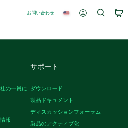
Myアカウント
検索
お問い合わせ
カ
サポート
ン社の一員に
ダウンロード
製品ドキュメント
ディスカッションフォーラム
用情報
製品のアクティブ化