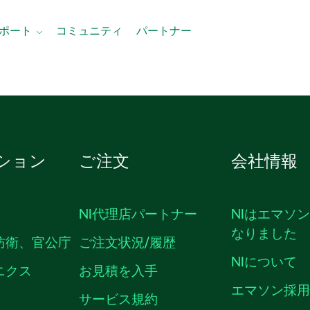
ポート
コミュニティ
パートナー
ション
ご注文
会社情報
NI代理店パートナー
NIはエマソ
なりました
防衛、官公庁
ご注文状況/履歴
NIについて
ニクス
お見積を入手
エマソン採
サービス規約