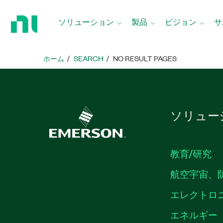
ホ
ー
ソリューション
製品
ビジョン
サ
ム
ペ
ー
ホーム
SEARCH
NO RESULT PAGES
ジ
に
戻
る
ソリュー
教育/研究
航空宇宙、
エレクトロ
エネルギー