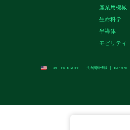
産業用機械
生命科学
半導体
モビリティ
UNITED STATES
法令関連情報
|
IMPRINT