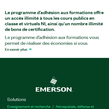
Le programme d’adhésion aux formations offre
un accès illimité à tous les cours publics en
classe et virtuels NI, ainsi qu’un nombre illimité
de bons de certification.
Le programme d’adhésion aux formations vous
permet de réaliser des économies si vous
envisagez de suivre au moins trois cours
En savoir plus
dispensés par un instructeur NI dans l’année. Le
programme d’adhésion aux formations est un
achat unique non renouvelable.
Principales fonctionnalités :
Durée : Une année
Solutions
Numéro(s) de référence :
Enseignement et recherche
780154-11
Aérospatiale, défense et