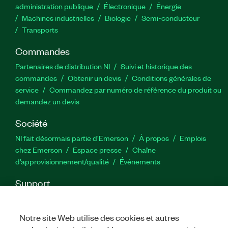
administration publique
Électronique
Énergie​
Machines industrielles
Biologie
Semi-conducteur
Transports
Commandes
Partenaires de distribution NI
Suivi et historique des
commandes
Obtenir un devis
Conditions générales de
service
Commandez par numéro de référence du produit ou
demandez un devis
Société
NI fait désormais partie d'Emerson
À propos
Emplois
chez Emerson
Espace presse
Chaîne
d’approvisionnement/qualité
Événements
Support
Téléchargements
Documentation produit
Forums de
discussion
Activer un produit
Soumettre une demande de
Notre site Web utilise des cookies et autres
service
Commentaires sur le site