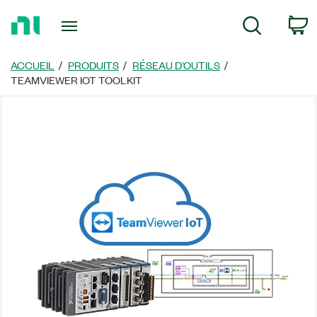
Revenir
P
Recherche
à
la
page
ACCUEIL
PRODUITS
RÉSEAU D’OUTILS
d’accueil
TEAMVIEWER IOT TOOLKIT