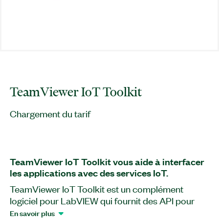
TeamViewer IoT Toolkit
Chargement du tarif
TeamViewer IoT Toolkit vous aide à interfacer
les applications avec des services IoT.
TeamViewer IoT Toolkit est un complément
logiciel pour LabVIEW qui fournit des API pour
interfacer les applications LabVIEW en temps réel
En savoir plus