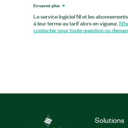
LabVIEW. Ce complément logiciel compr
En savoir plus
et icônes modernes avec lesquels vous 
Le service logiciel NI et les abonnement
votre face-avant LabVIEW. Ce compléme
à leur terme au tarif alors en vigueur.
N'h
quatre styles pour chaque type de bouto
contacter pour toute question ou dema
Numéro(s) de référence :
787229-35
Solutions