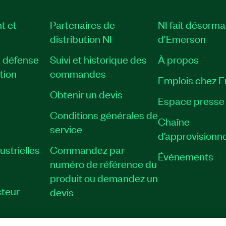
t et
Partenaires de
NI fait désorma
distribution NI
d'Emerson
, défense
Suivi et historique des
À propos
tion
commandes
Emplois chez 
Obtenir un devis
Espace presse
Conditions générales de
Chaîne
service
d’approvisionn
strielles
Commandez par
Événements
numéro de référence du
produit ou demandez un
teur
devis