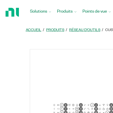
Revenir
à
Solutions
Produits
Points de vue
la
page
d’accueil
ACCUEIL
PRODUITS
RÉSEAU D’OUTILS
CUS