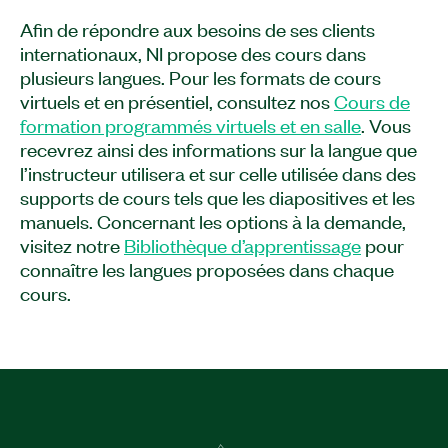
composants du framework TestStand pour
Afin de répondre aux besoins de ses clients
répondre aux exigences de votre système de
internationaux, NI propose des cours dans
test. Après avoir suivi ce cours, vous saurez
plusieurs langues. Pour les formats de cours
effectuer des exécutions de test sur plusieurs
virtuels et en présentiel, consultez nos
Cours de
séquences et contrôler TestStand par
formation programmés virtuels et en salle
. Vous
programmation à l'aide de l'API TestStand. Vous
recevrez ainsi des informations sur la langue que
apprendrez également à soutenir les
l’instructeur utilisera et sur celle utilisée dans des
développeurs de tests, à personnaliser les
supports de cours tels que les diapositives et les
rapports de tests, à créer des interfaces
manuels. Concernant les options à la demande,
utilisateur, à examiner le code pour des
visitez notre
Bibliothèque d’apprentissage
pour
programmes de test et à gérer le déploiement de
connaître les langues proposées dans chaque
votre framework de test. Le cours Conception et
cours.
configuration de systèmes de test à l’aide de
TestStand est recommandé aux utilisateurs se
préparant à personnaliser divers composants du
framework TestStand et aux utilisateurs
souhaitant obtenir la certification CTA (Certified
TestStand Architect).