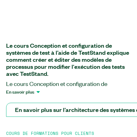
Le cours Conception et configuration de
systèmes de test à l’aide de TestStand explique
comment créer et éditer des modèles de
processus pour modifier l'exécution des tests
avec TestStand.
Le cours Conception et configuration de
systèmes de test à l’aide de TestStand vous aide à
En savoir plus
apprendre à répondre à vos besoins de test en
s'appuyant sur le cours Développement de
En savoir plus sur l’architecture des systèmes
programmes de test à l’aide de TestStand. Dans
ce cours, vous utiliserez une série de scénarios de
conception de systèmes qui vous apprendront
COURS DE FORMATIONS POUR CLIENTS
quand et comment identifier et modifier différents