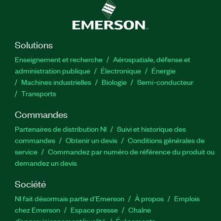
Principales fonctionnalités:
Format : En ligne, en classe, virtuel et kit
Solutions
Pré-requis : Élaboration de programmes de
Enseignement et recherche
Aérospatiale, défense et
test à l’aide de TestStand
administration publique
Électronique
Énergie​
Machines industrielles
Biologie
Semi-conducteur
Ce cours est également disponible dans un
Transports
format de salle privée virtuelle ou de salle privée
Commandes
Numéro(s) de référence :
910668-71
|
910668-69
|
Partenaires de distribution NI
Suivi et historique des
910668-11
commandes
Obtenir un devis
Conditions générales de
service
Commandez par numéro de référence du produit ou
demandez un devis
Société
NI fait désormais partie d'Emerson
À propos
Emplois
chez Emerson
Espace presse
Chaîne