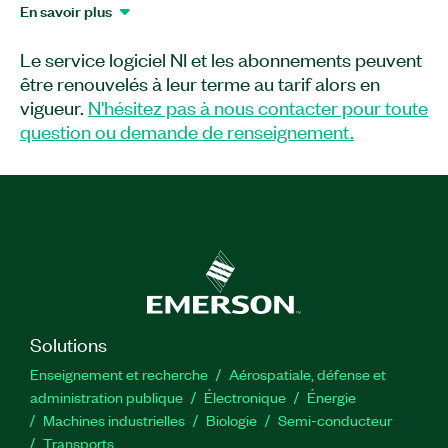
utiliser sur le FPGA du matériel embarqué pour
En savoir plus
les étudiants myRIO-1900. Ce complément
logiciel vous permet d’acquérir et de générer des
Le service logiciel NI et les abonnements peuvent
données via RIOsys-9002. Vous pouvez aussi
être renouvelés à leur terme au tarif alors en
utiliser API for RIOsys-9002 afin d’effectuer un
vigueur.
N'hésitez pas à nous contacter pour toute
étalonnage de données avec LabVIEW Real-Time
question ou demande de renseignement.
Module.
Numéro(s) de référence :
786965-35
Solutions
Enseignement et recherche
Aérospatiale, défense et
administration publique
Électronique
Énergie​
Machines industrielles
Biologie
Semi-conducteur
Transports