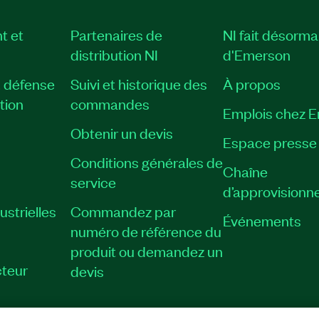
t et
Partenaires de
NI fait désorma
distribution NI
d'Emerson
, défense
Suivi et historique des
À propos
tion
commandes
Emplois chez 
Obtenir un devis
Espace presse
Conditions générales de
Chaîne
service
d’approvisionn
strielles
Commandez par
Événements
numéro de référence du
produit ou demandez un
teur
devis