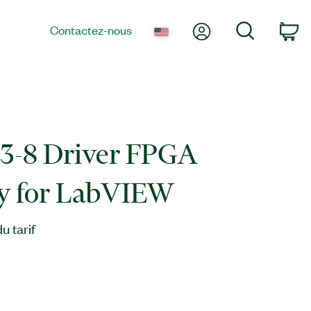
Mon compte
Recherche
Contactez-nous
Pa
3-8 Driver FPGA
ry for LabVIEW
 tarif