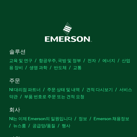
솔루션
교육 및 연구
항공우주, 국방 및 정부
전자
에너지
산업
용 장비
생명 과학
반도체
교통
주문
NI 대리점 파트너
주문 상태 및 내역
견적 다시보기
서비스
약관
부품 번호로 주문 또는 견적 요청
회사
NI는 이제 Emerson의 일원입니다
정보
Emerson 채용정보
뉴스룸
공급망/품질
행사