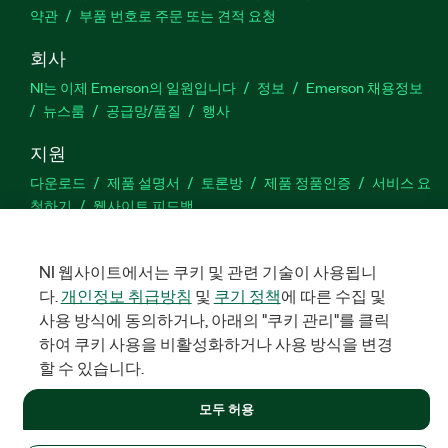
약관
부품 번호로 주문 또는 견적 요청
회사
NI는 이제 Emerson의 일원입니다
정보
Emerson 채용정보
뉴스룸
공급망/품질
행사
지원
다운로드
제품 설명서
토론방
제품 정품인증
서비스 요
청하기
웹사이트 피드백
Facebook
Twitter
LinkedIn
YouTu
In
NI 웹사이트에서는 쿠키 및 관련 기술이 사용됩니
다.
개인정보 취급방침
및
쿠기 정책
에 따른 수집 및
사용 방식에 동의하거나, 아래의 "쿠키 관리"를 클릭
하여 쿠키 사용을 비활성화하거나 사용 방식을 변경
©
NATIONAL INSTRUMENTS CORP. 판권 소유. 한국내쇼날인스트루먼
트㈜ | 주소: 서울특별시 영등포구 여의대로 108, 36층 (여의도동,
할 수 있습니다.
파크원 타워1) | 대표자: 수리후앗, 페드로와이안드라데 | 사업자 등
록번호: 214-81-91583 | 대표전화: 02-3451-3400
모두 허용
법적정보
|
IMPRINT
|
개인정보 취급방침
|
쿠키 관리