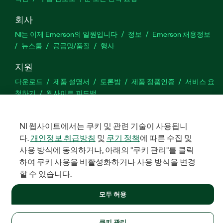
회사
NI는 이제 Emerson의 일원입니다
정보
Emerson 채용정보
뉴스룸
공급망/품질
행사
지원
다운로드
제품 설명서
토론방
제품 정품인증
서비스 요
청하기
웹사이트 피드백
Facebook
Twitter
LinkedIn
YouTu
In
NI 웹사이트에서는 쿠키 및 관련 기술이 사용됩니
다.
개인정보 취급방침
및
쿠기 정책
에 따른 수집 및
사용 방식에 동의하거나, 아래의 "쿠키 관리"를 클릭
하여 쿠키 사용을 비활성화하거나 사용 방식을 변경
©
NATIONAL INSTRUMENTS CORP. 판권 소유. 한국내쇼날인스트루먼
트㈜ | 주소: 서울특별시 영등포구 여의대로 108, 36층 (여의도동,
할 수 있습니다.
파크원 타워1) | 대표자: 수리후앗, 페드로와이안드라데 | 사업자 등
록번호: 214-81-91583 | 대표전화: 02-3451-3400
모두 허용
법적정보
|
IMPRINT
|
개인정보 취급방침
|
쿠키 관리
쿠키 관리