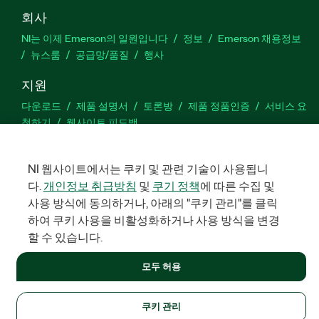
회사
NI는 이제 Emerson의 일원입니다
정보
Emerson 채용정보
뉴스룸
공급망/품질
행사
지원
다운로드
제품 설명서
토론방
제품 정품인증
서비스 요
청하기
웹사이트 피드백
Facebook
Twitter
LinkedIn
YouTu
In
NI 웹사이트에서는 쿠키 및 관련 기술이 사용됩니
다.
개인정보 취급방침
및
쿠기 정책
에 따른 수집 및
사용 방식에 동의하거나, 아래의 "쿠키 관리"를 클릭
하여 쿠키 사용을 비활성화하거나 사용 방식을 변경
©
NATIONAL INSTRUMENTS CORP. 판권 소유. 한국내쇼날인스트루먼
트㈜ | 주소: 서울특별시 영등포구 여의대로 108, 36층 (여의도동,
할 수 있습니다.
파크원 타워1) | 대표자: 수리후앗, 페드로와이안드라데 | 사업자 등
록번호: 214-81-91583 | 대표전화: 02-3451-3400
모두 허용
법적정보
|
IMPRINT
|
개인정보 취급방침
|
쿠키 관리
쿠키 관리