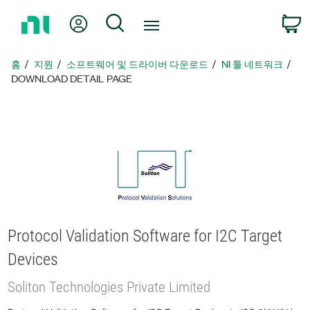
홈
내 계정
검색
페
이
지
홈
지원
소프트웨어 및 드라이버 다운로드
NI 툴 네트워크
로
DOWNLOAD DETAIL PAGE
돌
아
가
기
Protocol Validation Software for I2C Target
Devices
Soliton Technologies Private Limited