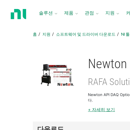
홈
페
솔루션
제품
관점
지원
이
지
로
홈
지원
소프트웨어 및 드라이버 다운로드
NI 
돌
아
가
기
Newton 
RAFA Soluti
Newton API DAQ Opt
다.
+ 자세히 보기
다운로드