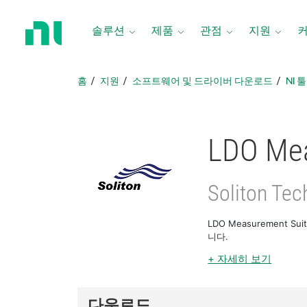
홈
페
솔루션
제품
관점
지원
이
지
로
홈
지원
소프트웨어 및 드라이버 다운로드
NI 
돌
아
가
기
LDO Mea
Soliton Tec
LDO Measurement 
니다.
+ 자세히 보기
다운로드