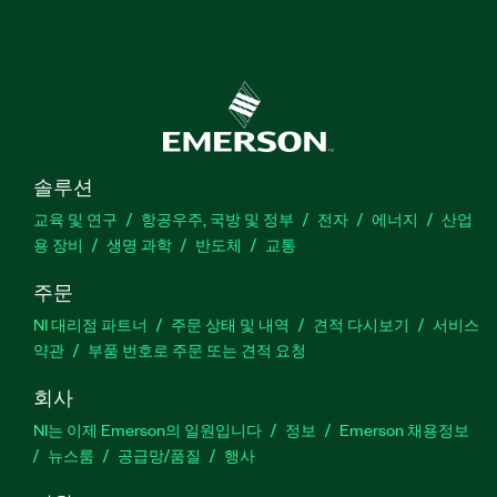
솔루션
교육 및 연구
항공우주, 국방 및 정부
전자
에너지
산업
용 장비
생명 과학
반도체
교통
주문
NI 대리점 파트너
주문 상태 및 내역
견적 다시보기
서비스
약관
부품 번호로 주문 또는 견적 요청
회사
NI는 이제 Emerson의 일원입니다
정보
Emerson 채용정보
뉴스룸
공급망/품질
행사