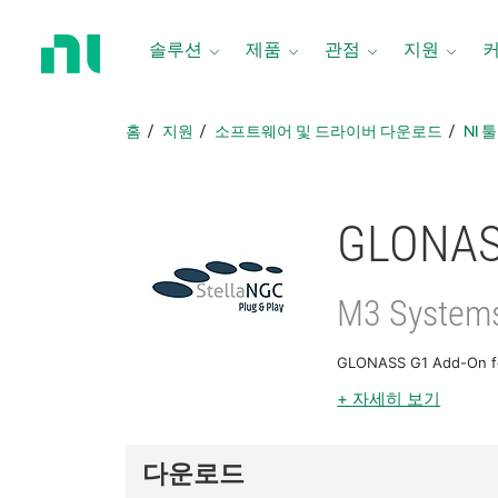
홈
페
솔루션
제품
관점
지원
이
지
로
홈
지원
소프트웨어 및 드라이버 다운로드
NI 
돌
아
가
기
GLONASS
M3 System
GLONASS G1 Add-On 
+ 자세히 보기
다운로드