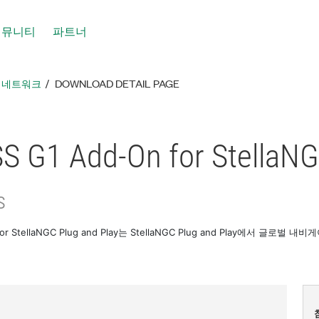
커뮤니티
파트너
툴 네트워크
DOWNLOAD DETAIL PAGE
 G1 Add-On for StellaNG
s
for StellaNGC Plug and Play는 StellaNGC Plug and Play에서 글