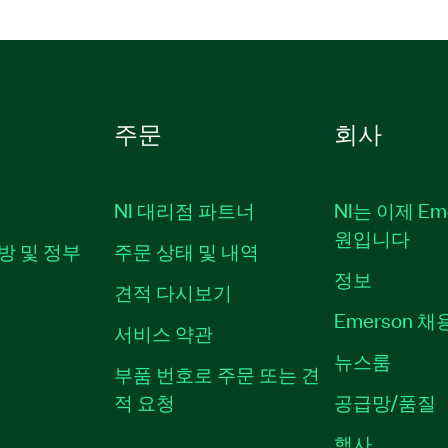
주문
회사
NI 대리점 파트너
NI는 이제 Em
원입니다
방 및 정부
주문 상태 및 내역
정보
견적 다시보기
Emerson 
서비스 약관
뉴스룸
부품 번호로 주문 또는 견
적 요청
공급망/품질
행사