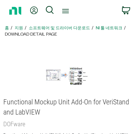
홈
내 계정
검색
페
이
지
홈
지원
소프트웨어 및 드라이버 다운로드
NI 툴 네트워크
로
DOWNLOAD DETAIL PAGE
돌
아
가
기
Functional Mockup Unit Add-On for VeriStand
and LabVIEW
DOFware