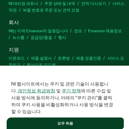
NI 대리점 파트너
주문 상태 및 내역
견적 다시보기
서비스
약관
부품 번호로 주문 또는 견적 요청
회사
NI는 이제 Emerson의 일원입니다
정보
Emerson 채용정보
뉴스룸
공급망/품질
행사
지원
다운로드
제품 설명서
토론방
제품 정품인증
서비스 요
청하기
웹사이트 피드백
Facebook
Twitter
LinkedIn
YouTu
In
NI 웹사이트에서는 쿠키 및 관련 기술이 사용됩니
다.
개인정보 취급방침
및
쿠기 정책
에 따른 수집 및
사용 방식에 동의하거나, 아래의 "쿠키 관리"를 클릭
하여 쿠키 사용을 비활성화하거나 사용 방식을 변경
©
NATIONAL INSTRUMENTS CORP. 판권 소유. 한국내쇼날인스트루먼
트㈜ | 주소: 서울특별시 영등포구 여의대로 108, 36층 (여의도동,
할 수 있습니다.
파크원 타워1) | 대표자: 수리후앗, 페드로와이안드라데 | 사업자 등
록번호: 214-81-91583 | 대표전화: 02-3451-3400
모두 허용
법적정보
|
IMPRINT
|
개인정보 취급방침
|
쿠키 관리