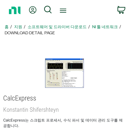
홈
내 계정
검색
페
이
지
홈
지원
소프트웨어 및 드라이버 다운로드
NI 툴 네트워크
로
DOWNLOAD DETAIL PAGE
돌
아
가
기
CalcExpress
Konstantin Shifershteyn
CalcExpress는 스크립트 프로세서, 수식 파서 및 데이터 관리 도구를 제
공합니다.