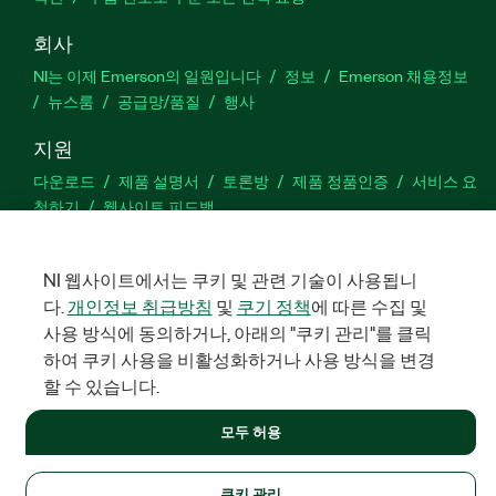
회사
NI는 이제 Emerson의 일원입니다
정보
Emerson 채용정보
뉴스룸
공급망/품질
행사
지원
다운로드
제품 설명서
토론방
제품 정품인증
서비스 요
청하기
웹사이트 피드백
Facebook
Twitter
LinkedIn
YouTu
In
NI 웹사이트에서는 쿠키 및 관련 기술이 사용됩니
다.
개인정보 취급방침
및
쿠기 정책
에 따른 수집 및
사용 방식에 동의하거나, 아래의 "쿠키 관리"를 클릭
하여 쿠키 사용을 비활성화하거나 사용 방식을 변경
©
NATIONAL INSTRUMENTS CORP. 판권 소유. 한국내쇼날인스트루먼
트㈜ | 주소: 서울특별시 영등포구 여의대로 108, 36층 (여의도동,
할 수 있습니다.
파크원 타워1) | 대표자: 수리후앗, 페드로와이안드라데 | 사업자 등
록번호: 214-81-91583 | 대표전화: 02-3451-3400
모두 허용
법적정보
|
IMPRINT
|
개인정보 취급방침
|
쿠키 관리
쿠키 관리