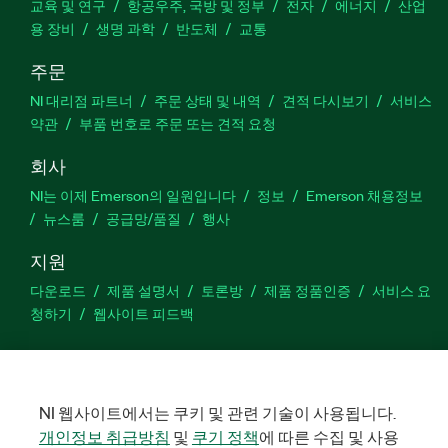
교육 및 연구
항공우주, 국방 및 정부
전자
에너지
산업
용 장비
생명 과학
반도체
교통
주문
NI 대리점 파트너
주문 상태 및 내역
견적 다시보기
서비스
약관
부품 번호로 주문 또는 견적 요청
회사
NI는 이제 Emerson의 일원입니다
정보
Emerson 채용정보
뉴스룸
공급망/품질
행사
지원
다운로드
제품 설명서
토론방
제품 정품인증
서비스 요
청하기
웹사이트 피드백
Facebook
Twitter
LinkedIn
YouTu
In
NI 웹사이트에서는 쿠키 및 관련 기술이 사용됩니다.
개인정보 취급방침
및
쿠기 정책
에 따른 수집 및 사용