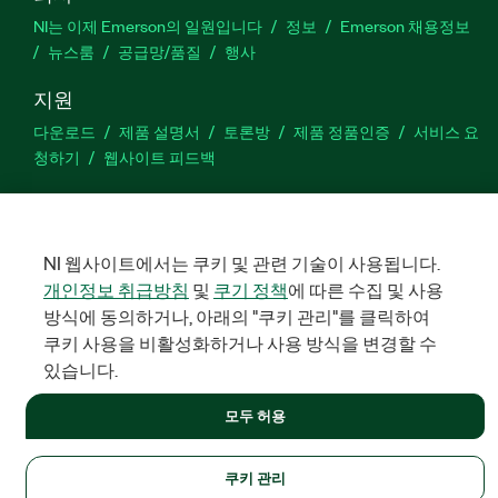
NI는 이제 Emerson의 일원입니다
정보
Emerson 채용정보
뉴스룸
공급망/품질
행사
지원
다운로드
제품 설명서
토론방
제품 정품인증
서비스 요
청하기
웹사이트 피드백
Facebook
Twitter
LinkedIn
YouTu
In
NI 웹사이트에서는 쿠키 및 관련 기술이 사용됩니다.
개인정보 취급방침
및
쿠기 정책
에 따른 수집 및 사용
방식에 동의하거나, 아래의 "쿠키 관리"를 클릭하여
©
NATIONAL INSTRUMENTS CORP. 판권 소유. 한국내쇼날인스트루먼
트㈜ | 주소: 서울특별시 영등포구 여의대로 108, 36층 (여의도동,
쿠키 사용을 비활성화하거나 사용 방식을 변경할 수
파크원 타워1) | 대표자: 수리후앗, 페드로와이안드라데 | 사업자 등
록번호: 214-81-91583 | 대표전화: 02-3451-3400
있습니다.
법적정보
|
IMPRINT
|
개인정보 취급방침
|
쿠키 관리
모두 허용
쿠키 관리