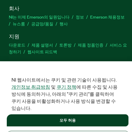
회사
NI는 이제 Emerson의 일원입니다
정보
Emerson 채용정보
뉴스룸
공급망/품질
행사
지원
다운로드
제품 설명서
토론방
제품 정품인증
서비스 요
청하기
웹사이트 피드백
Facebook
Twitter
LinkedIn
YouTu
In
NI 웹사이트에서는 쿠키 및 관련 기술이 사용됩니다.
개인정보 취급방침
및
쿠기 정책
에 따른 수집 및 사용
방식에 동의하거나, 아래의 "쿠키 관리"를 클릭하여
©
NATIONAL INSTRUMENTS CORP. 판권 소유. 한국내쇼날인스트루먼
트㈜ | 주소: 서울특별시 영등포구 여의대로 108, 36층 (여의도동,
쿠키 사용을 비활성화하거나 사용 방식을 변경할 수
파크원 타워1) | 대표자: 수리후앗, 페드로와이안드라데 | 사업자 등
록번호: 214-81-91583 | 대표전화: 02-3451-3400
있습니다.
법적정보
|
IMPRINT
|
개인정보 취급방침
|
쿠키 관리
모두 허용