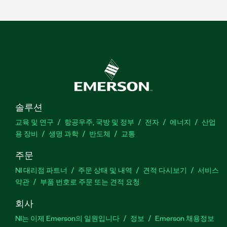
솔루션
교육 및 연구
항공우주, 국방 및 정부
전자
에너지
산업
용 장비
생명 과학
반도체
교통
주문
NI 대리점 파트너
주문 상태 및 내역
견적 다시보기
서비스
약관
부품 번호로 주문 또는 견적 요청
회사
NI는 이제 Emerson의 일원입니다
정보
Emerson 채용정보